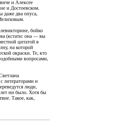
евиче и Алексее
не и Достоевском.
 даже два опуса,
 Мелиховым.
елевикторине, бойко
ева (кстати: она — вы
уместной цитатой в
лну, на которой
ской окраски. Те, кто
 подобными вопросами,
Светлана
литераторами и
переведутся люди,
 лет ни было. Хотя бы
вие. Такое, как,