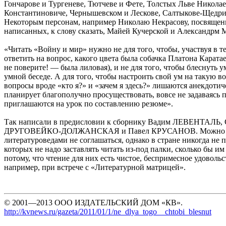
Гончарове и Тургеневе, Тютчеве и Фете, Толстых Льве Никола
Константиновиче, Чернышевском и Лескове, Салтыкове-Щедри
Некоторым персонам, например Николаю Некрасову, посвящены
написанных, к слову сказать, Майей Кучерской и Александрм
«Читать «Войну и мир» нужно не для того, чтобы, участвуя в т
ответить на вопрос, какого цвета была собачка Платона Карата
не поверите! — была лиловая), и не для того, чтобы блеснуть 
умной беседе. А для того, чтобы настроить свой ум на такую во
вопросы вроде «кто я?» и «зачем я здесь?» лишаются анекдотиче
планирует благополучно просуществовать, вовсе не задаваясь
приглашаются на урок по составлению резюме».
Так написали в предисловии к сборнику Вадим ЛЕВЕНТАЛЬ, 
ДРУГОВЕЙКО-ДОЛЖАНСКАЯ и Павел КРУСАНОВ. Можно с 
литературоведами не соглашаться, однако в стране никогда не 
которых не надо заставлять читать из-под палки, сколько бы им
потому, что чтение для них есть чистое, беспримесное удовольст
например, при встрече с «Литературной матрицей».
© 2001—2013 ООО ИЗДАТЕЛЬСКИЙ ДОМ «КВ».
http://kvnews.ru/gazeta/2011/01/1/ne_dlya_togo__chtobi_blesnut