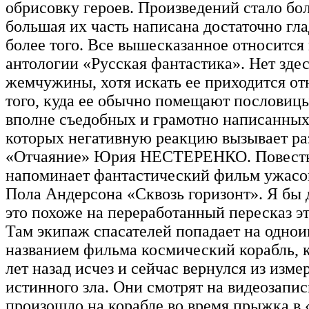
обрисовку героев. Произведений стало бо
большая их часть написана достаточно гла
более того. Все вышесказанное относится 
антологии «Русская фантастика». Нет зде
жемчужины, хотя искать ее приходится от
того, куда ее обычно помещают пословицы
вполне съедобных и грамотно написанных 
которых негативную реакцию вызывает ра
«Отчаяние» Юрия НЕСТЕРЕНКО. Повесть
напоминает фантастический фильм ужасо
Пола Андерсона «Сквозь горизонт». Я бы 
это похоже на переработанный пересказ э
Там экипаж спасателей попадает на одно
названием фильма космический корабль, 
лет назад исчез и сейчас вернулся из изме
истинного зла. Они смотрят на видеозапись
произошло на корабле во время прыжка в