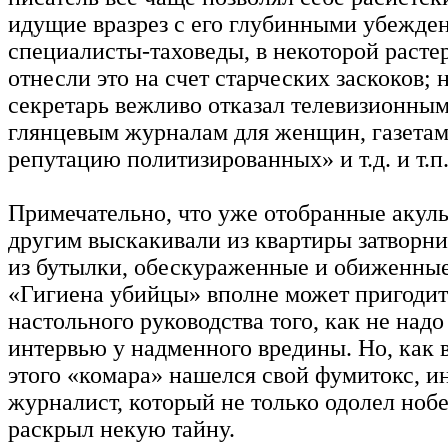
идущие вразрез с его глубинными убежде
специалисты-таховеды, в некоторой расте
отнесли это на счет старческих заскоков; 
секретарь вежливо отказал телевизионным
глянцевым журналам для женщин, газета
репутацию политизированных» и т.д. и т.п
Примечательно, что уже отобранные акулы
другим выскакивали из квартиры затворни
из бутылки, обескураженные и обиженные,
«Гигиена убийцы» вполне может пригодить
настольного руководства того, как не надо
интервью у надменного вредины. Но, как в
этого «комара» нашелся свой фумитокс, и
журналист, который не только одолел нобе
раскрыл некую тайну.