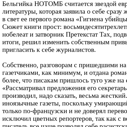
Бельгийка НОТОМБ считается звездой ев
литературы, которая заявила о себе сразу 
в свет ее первого романа «Гигиена убийцы»
Сюжет книги прост: восьмидесятитрехлет
нобелеат и затворник Претекстат Тах, по
итоги, решил изменить собственным прив
пригласить к себе журналистов.
Собственно, разговорам с пришедшими на
газетчиками, как минимум, и отдана роман
более, что писакам пришлось туго уже на 
«Рассматривал предложения его секретарь
производил, надо сказать, весьма жесткий.
иноязычные газеты, поскольку умирающи
только по-французски и не доверял перев
исключил цветных репортеров, так как с в
писатель все чаще позволял себе расистск