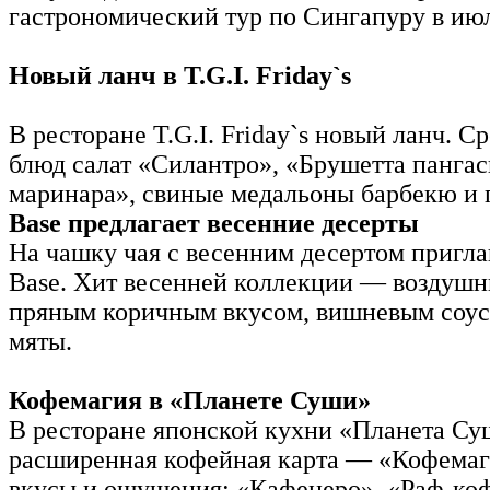
гастрономический тур по Сингапуру в июл
Новый ланч в T.G.I. Friday`s
В ресторане T.G.I. Friday`s новый ланч. С
блюд салат «Силантро», «Брушетта пангас
маринара», свиные медальоны барбекю и 
Base предлагает весенние десерты
На чашку чая с весенним десертом пригл
Base. Хит весенней коллекции — воздушн
пряным коричным вкусом, вишневым соус
мяты.
Кофемагия в «Планете Суши»
В ресторане японской кухни «Планета Су
расширенная кофейная карта — «Кофемаг
вкусы и ощущения: «Кафенеро», «Раф-коф