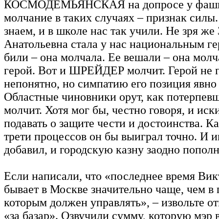
КОСМОДЕМЬЯНСКАЯ на допросе у фаши
молчание в таких случаях – признак силы.
знаем, и в школе нас так учили. Не зря же
Анатольевна стала у нас национальным ге
били – она молчала. Ее вешали – она молч
герой. Вот и ШРЕЙДЕР молчит. Герой не 
непонятно, но симпатию его позиция явно
Областные чиновники орут, как потерпевш
молчит. Хотя мог бы, честно говоря, и иск
подавать о защите чести и достоинства. К
трети процессов он бы выиграл точно. И 
добавил, и городскую казну заодно пополн
Если написали, что «последнее время В
бывает в Москве значительно чаще, чем в 
которым должен управлять», – извольте от
«за базар». Озвучили сумму, которую мэр 