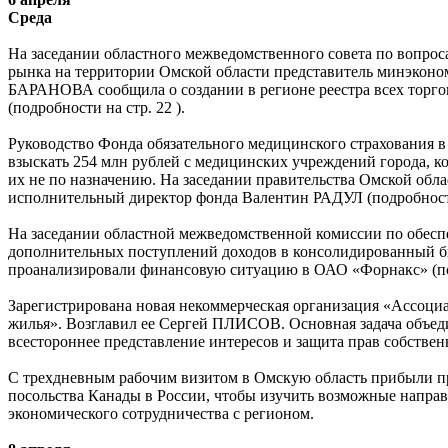
Среда
На заседании областного межведомственного совета по вопрос
рынка на территории Омской области представитель минэкон
БАРАНОВА сообщила о создании в регионе реестра всех торг
(подробности на стр. 22 ).
Руководство Фонда обязательного медицинского страхования в
взыскать 254 млн рублей с медицинских учреждений города, к
их не по назначению. На заседании правительства Омской обла
исполнительный директор фонда Валентин РАДУЛ (подробности
На заседании областной межведомственной комиссии по обес
дополнительных поступлений доходов в консолидированный 
проанализировали финансовую ситуацию в ОАО «Форнакс» (под
Зарегистрирована новая некоммерческая организация «Ассоци
жилья». Возглавил ее Сергей ПЛИСОВ. Основная задача объе
всестороннее представление интересов и защита прав собствен
С трехдневным рабочим визитом в Омскую область прибыли п
посольства Канады в России, чтобы изучить возможные направ
экономического сотрудничества с регионом.