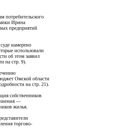
ам потребительского
омики Ирина
овых предприятий
 суде намерено
оторые использовали
сти об этом заявил
 на стр. 9).
печению
бюджет Омской области
робности на стр. 21).
ация собственников
динения —
ников жилья.
редставители
ления торгово-