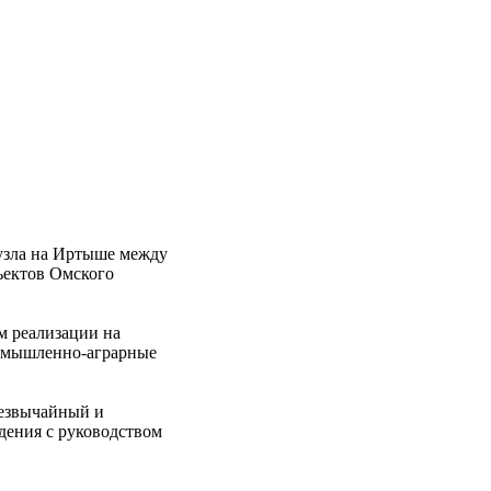
оузла на Иртыше между
ъектов Омского
м реализации на
ромышленно-аграрные
резвычайный и
ения с руководством