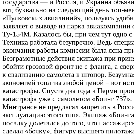
государства — и Россия, и Украина объяви
вот, буквально на следующий день топ-м
«Пулковских авиалиний», пользуясь удоб
заявляет о выводе из парка авиакомпании 
Ту-154М. Казалось бы, при чем тут одно с
Техника работала безупречно. Ведь специ
окончания работы комиссии была ясна пр
Безграмотные действия экипажа при прин
обойти грозовой фронт не с фланга, а свер
к сваливанию самолета в штопор. Безумная
экономией топлива любой ценой – вот ис
катастрофы. Спустя два года в Перми про
катастрофа уже с самолетом «Боинг 737».
Минтрансе не предлагал запретить в Росс
эксплуатацию этого типа. Экипаж «Боинга
посадку долетался до того, что пассажирс
сделал «бочку», фигуру высшего пилотажа