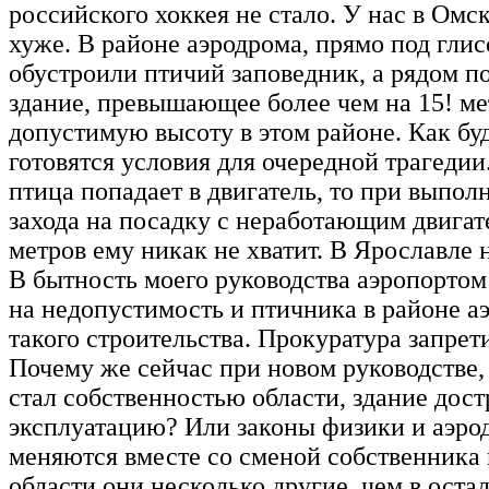
российского хоккея не стало. У нас в Омск
хуже. В районе аэродрома, прямо под глис
обустроили птичий заповедник, а рядом п
здание, превышающее более чем на 15! ме
допустимую высоту в этом районе. Как бу
готовятся условия для очередной трагедии.
птица попадает в двигатель, то при выпол
захода на посадку с неработающим двигат
метров ему никак не хватит. В Ярославле н
В бытность моего руководства аэропорто
на недопустимость и птичника в районе а
такого строительства. Прокуратура запрет
Почему же сейчас при новом руководстве,
стал собственностью области, здание дост
эксплуатацию? Или законы физики и аэр
меняются вместе со сменой собственника
области они несколько другие, чем в оста