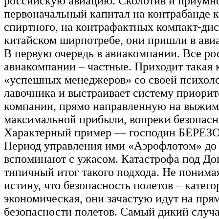
российскую авиацию. Сколотив и приумн
первоначальный капитал на контрабанде 
спиртного, на контрафактных компакт-дис
китайском ширпотребе, они пришли в ави
В первую очередь в авиакомпании. Все ро
авиакомпании – частные. Приходит такая 
«успешных менеджеров» со своей психол
лавочника и выстраивает систему приорит
компании, прямо направленную на выжи
максимальной прибыли, вопреки безопасн
Характерный пример — господин БЕРЕЗ
Период управления ими «Аэрофлотом» до 
вспоминают с ужасом. Катастрофа под До
типичный итог такого подхода. Не понима
истину, что безопасность полетов – катего
экономическая, они зачастую идут на пр
безопасности полетов. Самый дикий случ