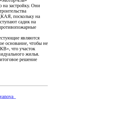
К «Мотор-43Б»
 на застройку. Они
троительства
КАЯ, поскольку на
бступают садик на
-противопожарные
естующие являются
ое основание, чтобы не
КВ», что участок
видуального жилья.
 итоговое решение
_ivanova_