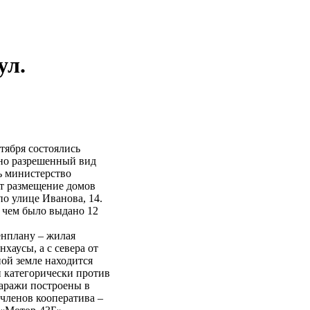
ул.
тября состоялись
но разрешенный вид
ь министерство
т размещение домов
о улице Иванова, 14.
о чем было выдано 12
енплану – жилая
хаусы, а с севера от
ной земле находится
 категорически против
гаражи построены в
 членов кооператива –