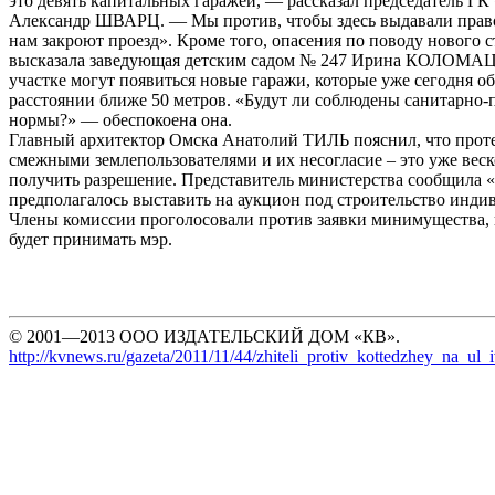
это девять капитальных гаражей, — рассказал председатель Г
Александр ШВАРЦ. — Мы против, чтобы здесь выдавали право
нам закроют проезд». Кроме того, опасения по поводу нового с
высказала заведующая детским садом № 247 Ирина КОЛОМАЦ
участке могут появиться новые гаражи, которые уже сегодня о
расстоянии ближе 50 метров. «Будут ли соблюдены санитарно
нормы?» — обеспокоена она.
Главный архитектор Омска Анатолий ТИЛЬ пояснил, что прот
смежными землепользователями и их несогласие – это уже веск
получить разрешение. Представитель министерства сообщила «
предполагалось выставить на аукцион под строительство инди
Члены комиссии проголосовали против заявки минимущества,
будет принимать мэр.
© 2001—2013 ООО ИЗДАТЕЛЬСКИЙ ДОМ «КВ».
http://kvnews.ru/gazeta/2011/11/44/zhiteli_protiv_kottedzhey_na_ul