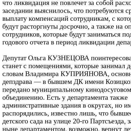
что ликвидация не повлечет за собой расхо
заседании выяснилось, что потребуются с
выплату компенсаций сотрудникам, с кот
будут расторгнуты досрочно, а также на оп
сотрудников, которые будут заниматься по
годового отчета в период ликвидации депа
Депутат Ольга КУЗНЕЦОВА поинтересовал
станет с помещениями, которые занимал д
словам Владимира КУПРИЯНОВА, основ
депздрава — в бывшем ДК имени Козицко
передано муниципальному кинодосугово
объединению. Есть у департамента также
административные здания в округах, но и
распорядились, известно лишь, что бывш
детского сада на улице 20-го Партсъезда,
ныне департаментом, возможно, вернут де