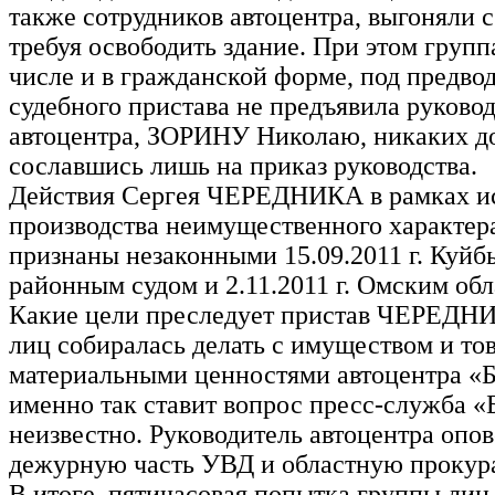
также сотрудников автоцентра, выгоняли с
требуя освободить здание. При этом группа
числе и в гражданской форме, под предво
судебного пристава не предъявила руково
автоцентра, ЗОРИНУ Николаю, никаких д
сославшись лишь на приказ руководства.
Действия Сергея ЧЕРЕДНИКА в рамках и
производства неимущественного характер
признаны незаконными 15.09.2011 г. Куй
районным судом и 2.11.2011 г. Омским об
Какие цели преследует пристав ЧЕРЕДНИ
лиц собиралась делать с имуществом и то
материальными ценностями автоцентра «Б
именно так ставит вопрос пресс-служба «
неизвестно. Руководитель автоцентра опо
дежурную часть УВД и областную прокура
В итоге, пятичасовая попытка группы лиц 