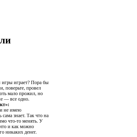
или
и игры играет? Пора бы
и, поверьте, провел
хоть мало прожил, но
ие — все одно.
кт»:
 и не имею
 сама знает. Так что на
имо что-то менять. У
что и как можно
го никаких денег.