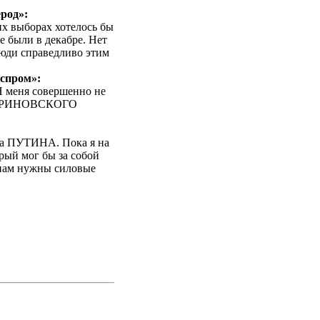
род»:
х выборах хотелось бы
е были в декабре. Нет
Люди справедливо этим
спром»:
 меня совершенно не
а ЖИРИНОВСКОГО
 за ПУТИНА. Пока я на
орый мог бы за собой
 нам нужны силовые