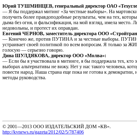
Юрий ТУШМИНЦЕВ, генеральный директор ОАО «Техугле
— Я бы поддержал митинг «За честные выборы». На мартовски
получить более правдоподобные результаты, чем на тех, которы
дыма без огня, и фальсификация, на мой взгляд, имела место. 
недовольны, и протест их оправдан.
Евгений ЧЕРНОВ, заместитель директора ООО «Стройтран
— Конечно же, против ПУТИНА и за честные выборы. ПУТИН
устраивает своей политикой по всем вопросам. Я только з
голосую — серьезно говорю.
Дина ШУЛДЯКОВА, директор ООО «Молва»:
— Если бы я участвовала в митинге, я бы поддержала тех, кто
выборах альтернативы не вижу. Нет у нас такого человека, кот
повести народ. Наша страна еще пока не готова к демократии,
методы руководства.
© 2001—2013 ООО ИЗДАТЕЛЬСКИЙ ДОМ «КВ».
http://kvnews.ru/gazeta/2012/02/5/787406