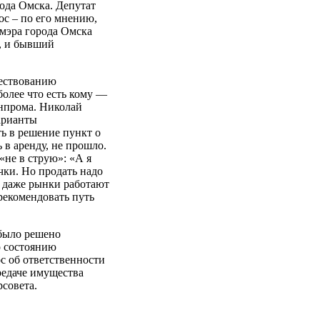
ода Омска. Депутат
с – по его мнению,
мэра города Омска
, и бывший
ествованию
более что есть кому —
нпрома. Николай
арианты
 в решение пункт о
 в аренду, не прошло.
не в струю»: «А я
учки. Но продать надо
х даже рынки работают
рекомендовать путь
 было решено
о состоянию
с об ответственности
едаче имущества
рсовета.