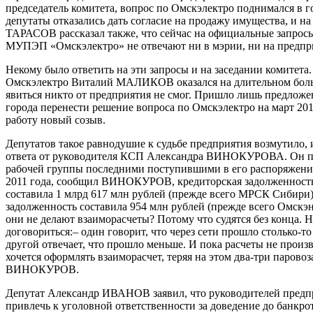
председатель комитета, вопрос по Омскэлектро поднимался в го
депутаты отказались дать согласие на продажу имущества, и на 
ТАРАСОВ рассказал также, что сейчас на официальные запросы
МУПЭП «Омскэлектро» не отвечают ни в мэрии, ни на предпр
Некому было ответить на эти запросы и на заседании комитета
Омскэлектро Виталий МАЛИКОВ оказался на длительном больн
явиться никто от предприятия не смог. Пришло лишь предлож
города перенести решение вопроса по Омскэлектро на март 2012
работу новый созыв.
Депутатов такое равнодушие к судьбе предприятия возмутило, 
ответа от руководителя КСП Александра ВИНОКУРОВА. Он по
рабочей группы последними поступившими в его распоряжени
2011 года, сообщил ВИНОКУРОВ, кредиторская задолженност
составила 1 млрд 617 млн рублей (прежде всего МРСК Сибири),
задолженность составила 954 млн рублей (прежде всего Омскэ
они не делают взаиморасчеты? Потому что судятся без конца. 
договориться:– один говорит, что через сети прошло столько-то
другой отвечает, что прошло меньше. И пока расчеты не произ
хочется оформлять взаиморасчет, теряя на этом два-три парово
ВИНОКУРОВ.
Депутат Александр ИВАНОВ заявил, что руководителей предп
привлечь к уголовной ответственности за доведение до банкрот