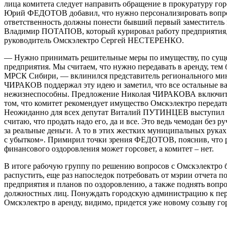
лица комитета следует направить обращение в прокуратуру гор
Юрий ФЕДОТОВ добавил, что нужно персонализировать вопро
ответственность должны понести бывший первый заместитель 
Владимир ПОТАПОВ, который курировал работу предприятия
руководитель Омскэлектро Сергей НЕСТЕРЕНКО.
— Нужно принимать решительные меры по имуществу, по сущ
предприятия. Мы считаем, что нужно передавать в аренду, тем 
МРСК Сибири, — вклинился представитель регионального ми
ЧИРАКОВ поддержал эту идею и заметил, что все остальные в
нежизнеспособны. Предложение Николая ЧИРАКОВА включить
том, что комитет рекомендует имущество Омскэлектро передать
Неожиданно для всех депутат Виталий ПУТИНЦЕВ выступил «
считаю, что продать надо его, да и все. Это ведь чемодан без р
за реальные деньги. А то в этих жестких муниципальных рука
с убытком». Примирил точки зрения ФЕДОТОВ, пояснив, что 
финансового оздоровления может горсовет, а комитет – нет.
В итоге рабочую группу по решению вопросов с Омскэлектро
распустить, еще раз напоследок потребовать от мэрии отчета п
предприятия и планов по оздоровлению, а также поднять вопро
должностных лиц. Понуждать городскую администрацию к пер
Омскэлектро в аренду, видимо, придется уже новому созыву го