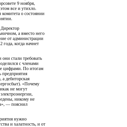
рсовете 9 ноября,
этом все и утихло.
 комитета о состоянии
иятии.
. Директор
ичном, а вместо него
ение от администрации
 года, когда начнет
и они стали требовать
делился с членами
е цифрами. По итогам
ь предприятия
 а дебиторская
нергосбыт). «Почему
Никак не могут
 электроэнергии,
ведены, никому не
за», — пояснил
риятия нужно
ства и халатность, и от