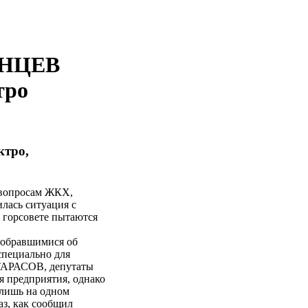
ИНЦЕВ
тро
ктро,
о вопросам ЖКХ,
илась ситуация с
 горсовете пытаются
собравшимися об
специально для
 ТАРАСОВ, депутаты
я предприятия, однако
 лишь на одном
аз, как сообщил