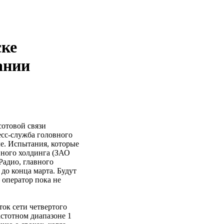
ке
ании
сотовой связи
есс-служба головного
е. Испытания, которые
нного холдинга (ЗАО
Радио, главного
 до конца марта. Будут
 оператор пока не
ок сети четвертого
стотном диапазоне 1