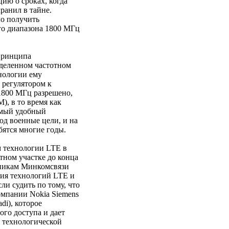
ию о сроках, когда
ранил в тайне.
ло получить
го диапазона 1800 МГц
 принципа
ыделенном частотном
хнологии ему
 регулятором к
1800 МГц разрешено,
), в то время как
амый удобный
од военные цели, и на
бятся многие годы.
м технологии LTE в
тном участке до конца
вникам Минкомсвязи
ия технологий LTE и
ли судить по тому, что
мпании Nokia Siemens
di), которое
го доступа и дает
 технологической