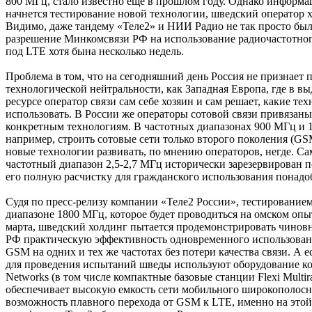
800 МГц, стало известно еще в прошлом году. Однако информац
начнется тестирование новой технологии, шведский оператор х
Видимо, даже тандему «Теле2» и НИИ Радио не так просто бы
разрешение Минкомсвязи РФ на использование радиочастотно
под LTE хотя бына несколько недель.
Проблема в том, что на сегодняшний день Россия не признает
технологической нейтральности, как Западная Европа, где в в
ресурсе оператор связи сам себе хозяин и сам решает, какие те
использовать. В России же операторы сотовой связи привязаны
конкретным технологиям. В частотных диапазонах 900 МГц и 
например, строить сотовые сети только второго поколения (GSM
новые технологии развивать, по мнению операторов, негде. С
частотный диапазон 2,5-2,7 МГц исторически зарезервирован п
его полную расчистку для гражданского использования понадо
Судя по пресс-релизу компании «Теле2 России», тестирование
диапазоне 1800 МГц, которое будет проводиться на омском опы
марта, шведский холдинг пытается продемонстрировать чино
РФ практическую эффективность одновременного использован
GSM на одних и тех же частотах без потери качества связи. А ес
для проведения испытаний шведы используют оборудование ко
Networks (в том числе компактные базовые станции Flexi Multira
обеспечивает высокую емкость сети мобильного широкополосно
возможность плавного перехода от GSM к LTE, именно на этой