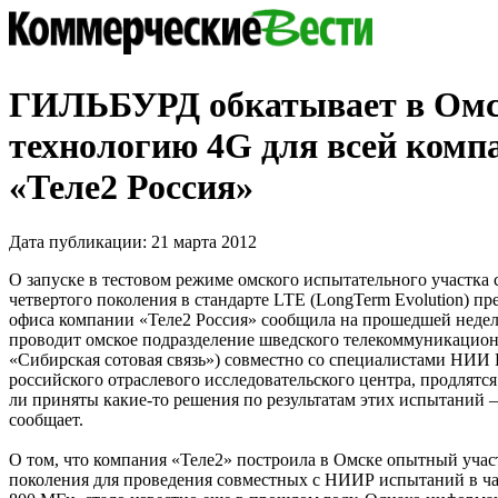
ГИЛЬБУРД обкатывает в Омс
технологию 4G для всей комп
«Теле2 Россия»
Дата публикации: 21 марта 2012
О запуске в тестовом режиме омского испытательного участка 
четвертого поколения в стандарте LTE (LongTerm Evolution) пр
офиса компании «Теле2 Россия» сообщила на прошедшей недел
проводит омское подразделение шведского телекоммуникацио
«Сибирская сотовая связь») совместно со специалистами НИИ 
российского отраслевого исследовательского центра, продлятся
ли приняты какие-то решения по результатам этих испытаний –
сообщает.
О том, что компания «Теле2» построила в Омске опытный участ
поколения для проведения совместных с НИИР испытаний в ча