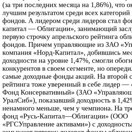
(за три последних месяца на 1,86%), что о
лучшим результатом среди всех категорий
фондов. А лидером среди лидеров стал фо
капитал — Облигации», занимающий зас
первую строчку апрельского рейтинга об
фондов. Причем управляющие из ЗАО «У
компания «Норд-Капитал», добившись ме
доходности на уровне 1,47%, смогли обогн
конкурентов в своем сегменте, но опереди
самые доходные фонды акций. На второй 
рейтинга тоже уверенный в себе лидер —
Фонд Консервативный» (ЗАО «Управляющ
УралСиб»), показавший доходность в 1,42
ненамного меньше, чем у чемпиона. На тр
фонд «Русь-Капитал—Облигации» (ООО
«РГСУправление активами») с доходностью
замыкают пятерку лидеров фонды облига