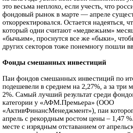
это весьма неплохо, если учесть, что рос
фондовый рынок в марте — апреле сущес
откорректировался. Остается надеяться, чт
который одни считают «медвежьим» месяц
«бычьим», проснутся все же «быки», чтоб
других секторов тоже понемногу пошли вв
Фонды смешанных инвестиций
Паи фондов смешанных инвестиций по ит
подешевели в среднем на 2,27%, а за три 
2%. Самый лучший результат среди фондо
категории у «АФМ.Премьера» (ООО
«АктивФинансМенеджмент»), паи которог
апрель с рекордным ростом цены – 1,47 %
месте с изрядным отставанием от апрельс