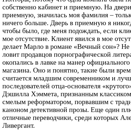
собственно кабинет и приемную. На двери
приемную, значилась моя фамилия – толь
ничего больше. Дверь в приемную я никогд
чтобы было, где меня подождать, если кли
мое отсутствие. Клиент явился в мое отсут
делает Марло в романе «Вечный сон»? Не 
ловит продавцов порнографической литер
окопались в лавке на манер официальног
магазина. Оно и понятно, такие были вр
считается младшим современником и луч
последователей отца-основателя «крутого
Дэшилла Хэммета, признанным классиком
смелым реформатором, порвавшим с тра
каноном детективной прозы. Еще один пл
отличные переводчики, среди которых Ал
Ливергант.