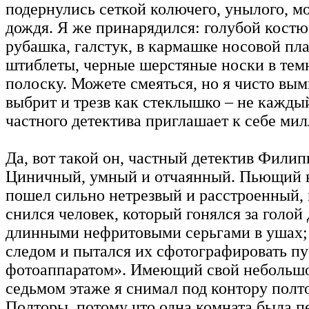
подернулись сеткой колючего, унылого, м
дождя. Я же принарядился: голубой костю
рубашка, галстук, в кармашке носовой пла
штиблеты, черные шерстяные носки в те
полоску. Можете смеяться, но я чисто вым
выбрит и трезв как стеклышко – не кажды
частного детектива приглашает к себе ми
Да, вот такой он, частный детектив Фили
Циничный, умный и отчаянный. Пьющий в
пошел сильно нетрезвый и расстроенный, 
снился человек, который гонялся за голой
длинными нефритовыми серьгами в ушах;
следом и пытался их сфотографировать п
фотоаппаратом». Имеющий свой небольшо
седьмом этаже я снимал под контору полт
Полторы, потому что одна комната была п