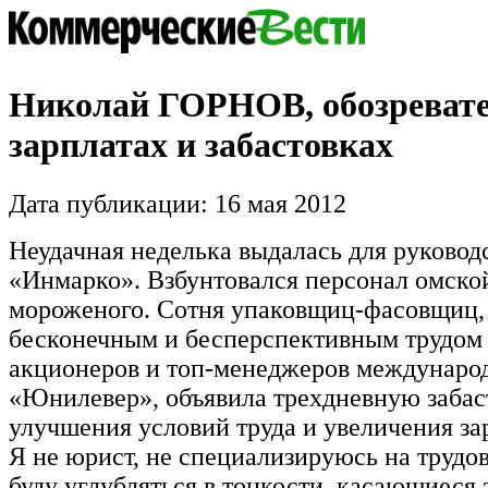
Николай ГОРНОВ, обозреват
зарплатах и забастовках
Дата публикации: 16 мая 2012
Неудачная неделька выдалась для руково
«Инмарко». Взбунтовался персонал омско
мороженого. Сотня упаковщиц-фасовщиц
бесконечным и бесперспективным трудом 
акционеров и топ-менеджеров междунаро
«Юнилевер», объявила трехдневную забаст
улучшения условий труда и увеличения за
Я не юрист, не специализируюсь на трудов
буду углубляться в тонкости, касающиеся