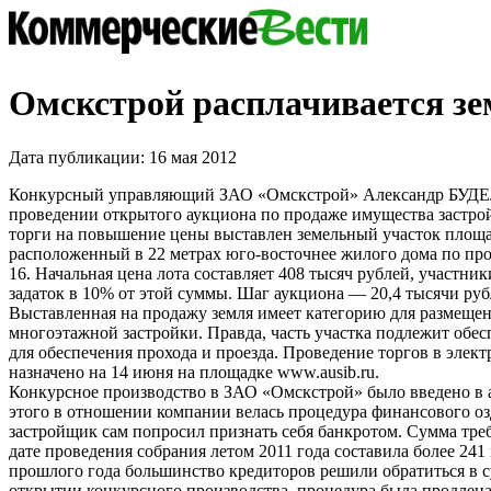
Омскстрой расплачивается зе
Дата публикации: 16 мая 2012
Конкурсный управляющий ЗАО «Омскстрой» Александр БУДЕ
проведении открытого аукциона по продаже имущества застро
торги на повышение цены выставлен земельный участок площад
расположенный в 22 метрах юго-восточнее жилого дома по пр
16. Начальная цена лота составляет 408 тысяч рублей, участни
задаток в 10% от этой суммы. Шаг аукциона — 20,4 тысячи руб
Выставленная на продажу земля имеет категорию для размеще
многоэтажной застройки. Правда, часть участка подлежит обе
для обеспечения прохода и проезда. Проведение торгов в элек
назначено на 14 июня на площадке www.ausib.ru.
Конкурсное производство в ЗАО «Омскстрой» было введено в а
этого в отношении компании велась процедура финансового оз
застройщик сам попросил признать себя банкротом. Сумма тре
дате проведения собрания летом 2011 года составила более 241
прошлого года большинство кредиторов решили обратиться в с
открытии конкурсного производства, процедура была продлена 