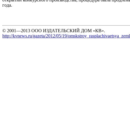
года.
© 2001—2013 ООО ИЗДАТЕЛЬСКИЙ ДОМ «КВ».
http://kvnews.ru/gazeta/2012/05/19/omskstroy_rasplachivaetsya_zem