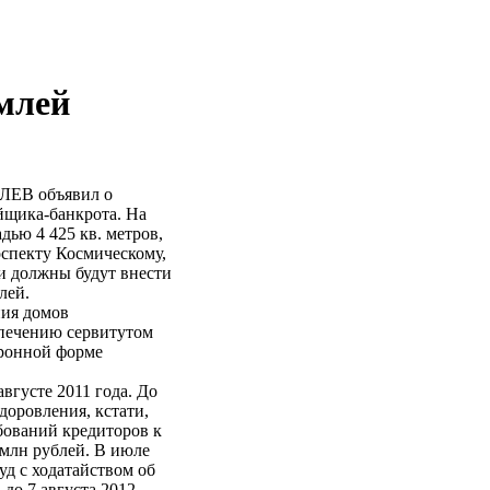
млей
ЛЕВ объявил о
йщика-банкрота. На
ью 4 425 кв. метров,
оспекту Космическому,
ки должны будут внести
лей.
ния домов
спечению сервитутом
тронной форме
вгусте 2011 года. До
доровления, кстати,
бований кредиторов к
 млн рублей. В июле
уд с ходатайством об
до 7 августа 2012