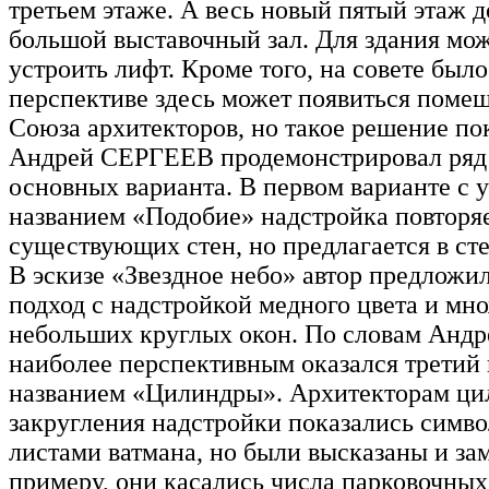
третьем этаже. А весь новый пятый этаж 
большой выставочный зал. Для здания мож
устроить лифт. Кроме того, на совете было
перспективе здесь может появиться поме
Союза архитекторов, но такое решение пок
Андрей СЕРГЕЕВ продемонстрировал ряд 
основных варианта. В первом варианте с 
названием «Подобие» надстройка повторя
существующих стен, но предлагается в ст
В эскизе «Звездное небо» автор предложи
подход с надстройкой медного цвета и мн
небольших круглых окон. По словам Анд
наиболее перспективным оказался третий 
названием «Цилиндры». Архитекторам ци
закругления надстройки показались симв
листами ватмана, но были высказаны и за
примеру, они касались числа парковочных