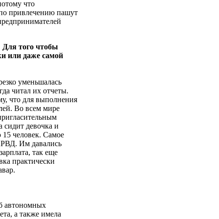
потому что
о по привлечению пашут
 предпринимателей
 Для того чтобы
жи или даже самой
резко уменьшалась
огда читал их отчеты.
му, что для выполнения
лей. Во всем мире
 пригласительным
а сидит девочка и
о 15 человек. Самое
АРВД. Им давались
зарплата, так еще
авка практически
авар.
об автономных
та, а также имела