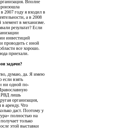
организация. Вполне
 произошла
в 2007 году я входил в
ятельности, а в 2008
 элемент в механизме.
вали результат? Если
рганизации
нии инвестиций
ли проводить с иной
области все хорошо.
сюда приехали.
ои задачи?
тво, думаю, да. Я имею
 если взять
и ни одной по-
«Православную
 АРВД лишь
ругая организация,
 в аренду. Что
колько даст. Поэтому у
тура» полностью на
 получает только
после этой выставки