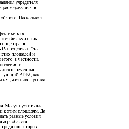
задания учредителя
и расходовались по
области. Насколько я
ффективность
ития бизнеса и так
споцентра не
0-15 процентов. Это
 этих площадей и
этого, в частности,
ятельности.
ть долговременные
е функций АРВД как
ругих участников рынка
я. Могут пустить нас,
ти к этим площадям. Да
дать равные условия
имер, области
 среди операторов.