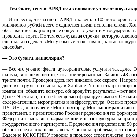
— Тем более, сейчас АРВД не автономное учреждение, а ак
— Интересно, что за июнь АРВД заключило 105 договоров на 
миллионов рублей всего с единственными исполнителями. Хот
обязывает все акционерные общества с участием государства на
проводить торги. Но там есть лукавая строчка, которую законод
специально сделал: «Могут быть использованы, кроме конкурсо
способы».
— Это бумага, канцелярия?
— Все что угодно: флаги, аутсорсинговые услуги и так далее.
фирмы, вполне вероятно, что аффилированные. За июнь 48 дог
триста почти. Проверки здесь нет никакой, все скрыто. Наприм
доставка грузов на выставку в Харбине. У нас есть транспорт
компании, объявите конкурс, обнародуйте результаты – вот вам 
Далее. Я считаю, что не брендолапа формирует имидж Омской о
содержательные мероприятия и инфраструктура. Осенью прош
ПУТИН дал поручение Минпромторгу, Минэкономразвитию и
представить в правительство России предложения по формиро
Федерации выставочно-ярмарочной инфраструктуры на принци
государственного партнерства. Предложения представили 50 р
области среди них не оказалось. Еще одна проблема, о которой 
Валерию КОКОРИНУ говорил в процессе строительства, но он,