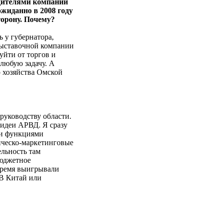
едителями компании
ожиданно в 2008 году
торону. Почему?
 у губернатора,
 выставочной компании
уйти от торгов и
 любую задачу. А
 хозяйства Омской
 руководству области.
 идеи АРВД. Я сразу
ми функциями
тическо-маркетинговые
ельность там
бюджетное
время выигрывали
 В Китай или