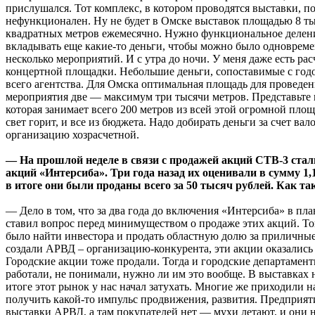
прислушался. Тот комплекс, в котором проводятся выставки, п
нефункционален. Ну не будет в Омске выставок площадью 8 ты
квадратных метров ежемесячно. Нужно функциональное деле
вкладывать еще какие-то деньги, чтобы можно было одноврем
несколько мероприятий. И с утра до ночи. У меня даже есть рас
концертной площадки. Небольшие деньги, сопоставимые с го
всего агентства. Для Омска оптимальная площадь для проведе
мероприятия две — максимум три тысячи метров. Представьте 
которая занимает всего 200 метров из всей этой огромной площ
свет горит, и все из бюджета. Надо добирать деньги за счет вал
организацию хозрасчетной.
— На прошлой неделе в связи с продажей акций СТВ-3 стал
акций «Интерсиба». Три года назад их оценивали в сумму 1,
в итоге они были проданы всего за 50 тысяч рублей. Как та
— Дело в том, что за два года до включения «Интерсиба» в пл
ставил вопрос перед минимуществом о продаже этих акций. То
было найти инвестора и продать областную долю за приличные
создали АРВД – организацию-конкурента, эти акции оказались
Городские акции тоже продали. Тогда и городские департамент
работали, не понимали, нужно ли им это вообще. В выставках 
итоге этот рынок у нас начал затухать. Многие же приходили н
получить какой-то импульс продвижения, развития. Предприят
выставки АРВД, а там покупателей нет — мухи летают, и они 