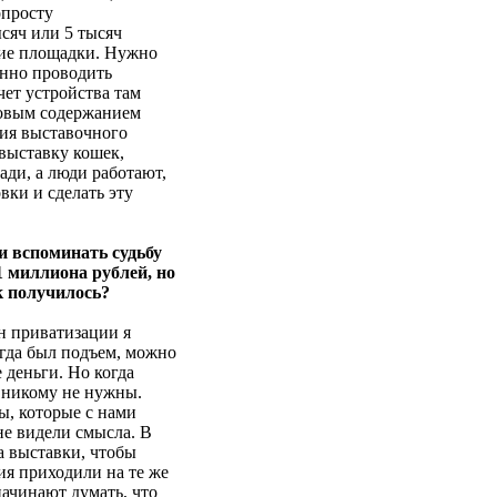
опросту
сяч или 5 тысяч
ние площадки. Нужно
енно проводить
чет устройства там
довым содержанием
ния выставочного
выставку кошек,
ади, а люди работают,
овки и сделать эту
и вспоминать судьбу
1 миллиона рублей, но
к получилось?
ан приватизации я
гда был подъем, можно
 деньги. Но когда
 никому не нужны.
ы, которые с нами
не видели смысла. В
а выставки, чтобы
ия приходили на те же
начинают думать, что