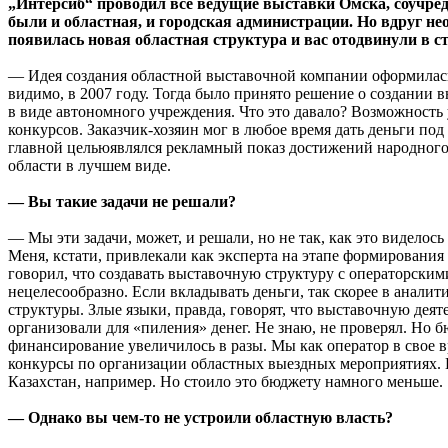
„Интерсиб“ проводил все ведущие выставки Омска, соучр
были и областная, и городская администрации. Но вдруг не
появилась новая областная структура и вас отодвинули в с
— Идея создания областной выставочной компании оформилась
видимо, в 2007 году. Тогда было принято решение о создании
в виде автономного учреждения. Что это давало? Возможность 
конкурсов. Заказчик-хозяин мог в любое время дать деньги под
главной цельюявлялся рекламный показ достижений народного
области в лучшем виде.
— Вы такие задачи не решали?
— Мы эти задачи, может, и решали, но не так, как это виделось
Меня, кстати, привлекали как эксперта на этапе формирования
говорил, что создавать выставочную структуру с операторски
нецелесообразно. Если вкладывать деньги, так скорее в анали
структуры. Злые языки, правда, говорят, что выставочную деят
организовали для «пиления» денег. Не знаю, не проверял. Но 
финансирование увеличилось в разы. Мы как оператор в свое 
конкурсы по организации областных выездных мероприятиях.
Казахстан, например. Но стоило это бюджету намного меньше.
— Однако вы чем-то не устроили областную власть?