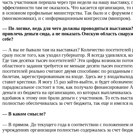
часть участников перешла через три недели на нашу выставку, 
эффективности там не оказалось. Что касается организации, т
в основном профильные министерства. Так было и с форумом
(минэкономики), и с информационным конгрессом (минпром).
— По логике, ведь для чего должны проводиться выставки?
привлечь деньги сюда, а не показать Омскую область снару
себе?
— А вы не бывали там на выставках? Количество посетителей 
сразу после того, как уходил губернатор. Я всегда удивлялся, к
Где там десятки тысяч посетителей? Эти цифры возникли пото
областного задания требуется не меньше десяти тысяч посетите
посетителей реально считают двумя способами: по розданным
билетам, зарегистрированным на входе. Здесь же у входа/выход
ставит крестики. Я могу 15 раз зайти-выйти, и будет обозначен
парадоксальное состоит в том, как получало финансирование 
деньги из бюджета на организацию, из которых выплачивалась 
вдобавок к этому они брали деньги с участников. То есть выст
полностью обеспечивалась за счет бюджета, так еще и имелся н
— В каком смысле?
— В прямом. До текущего года в соответствии с положением 
учреждениях организация полностью содержалась за счет бюдже