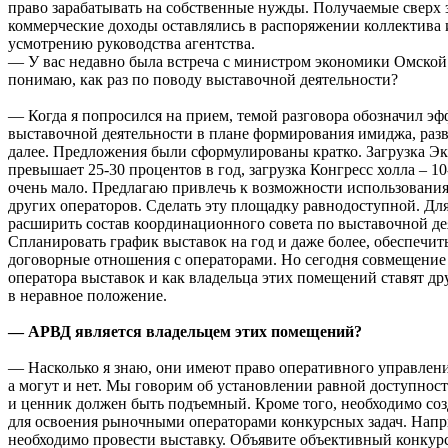
право зарабатывать на собственные нужды. Получаемые сверх 
коммерческие доходы оставлялись в распоряжении коллектива 
усмотрению руководства агентства.
— У вас недавно была встреча с министром экономики Омской 
понимаю, как раз по поводу выставочной деятельности?
— Когда я попросился на прием, темой разговора обозначил э
выставочной деятельности в плане формирования имиджа, разв
далее. Предложения были сформулированы кратко. Загрузка Эк
превышает 25-30 процентов в год, загрузка Конгресс холла – 1
очень мало. Предлагаю привлечь к возможности использования
других операторов. Сделать эту площадку равнодоступной. Для 
расширить состав координационного совета по выставочной де
Спланировать график выставок на год и даже более, обеспечи
договорные отношения с операторами. Но сегодня совмещени
оператора выставок и как владельца этих помещений ставят д
в неравное положение.
— АРВД является владельцем этих помещений?
— Насколько я знаю, они имеют право оперативного управлени
а могут и нет. Мы говорим об установлении равной доступнос
и ценник должен быть подъемный. Кроме того, необходимо соз
для освоения рыночными операторами конкурсных задач. Напр
необходимо провести выставку. Объявите объективный конкурс