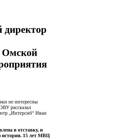
 директор
ж Омской
ероприятия
вки не интересны
ОВУ рассказал
нтр „Интерсиб“ Иван
ена в отставку, и
з истории. 15 лет МВЦ