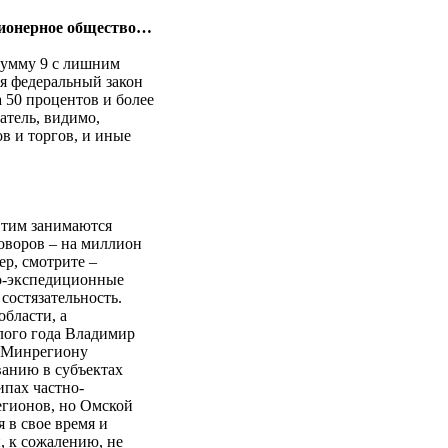
ционерное общество…
сумму 9 с лишним
я федеральный закон
 50 процентов и более
атель, видимо,
в и торгов, и иные
 Этим занимаются
оворов – на миллион
ер, смотрите –
но-экспедиционные
состязательность.
бласти, а
лого года Владимир
 Минрегиону
ванию в субъектах
пах частно-
егионов, но Омской
я в свое время и
 к сожалению, не