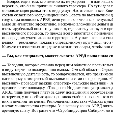
— Вопрос еще в том, кто именно их не устроил — я или наша 
вероятно, что были причины личного характера. По сути дела
монополизация рынка этого вида услуг. Нас отсекли и все. Еще 
состав областного координационного Совета по выставочной де
году когда появилось АРВД меня уже исключили как ненужный
Было ли агентство эффективно, насколько вложенные деньги да
взять зарубежный опыт, то у них там, где власть участвует в о
выставочного процесса, то прежде всего заботится о привлече
иногородних участников на территорию. А у нас выставки ста
целью — рекламной, показать определенному кругу лиц, что в 
Кому-то из известных лиц даже платили гонорары, чтобы они 
— Вы, как специалист, можете сказать: АРВД выполнило св
— Те задачи, которые ставило перед ним областное правительс
в виду задачи по поддержанию имиджа Омской области. Однако
выставочную деятельность, то обнаруживается, что практическ
настоящему коммерческой выставки они сами не проводили. 
выставку» проводит заезжий оператор«Уральские выставки»,
предоставляет площадку. «Товары из Индии» тоже устраивает д
АРВД лишь получает плату за сдачу помещения и оборудования
интересно, у них сейчас даже ценников стабильных нет – кто с
них и демпинг по ценам. Региональная выставка «Омская куль
плечах министерства культуры. За выставку кошек АРВД опять
арендную плату. Вот разве что «Стройиндустрия Сибири», но 