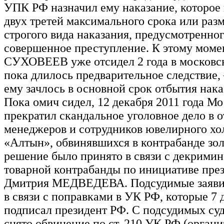
УПК РФ назначил ему наказание, которое
двух третей максимального срока или раз
строгого вида наказания, предусмотренног
совершенное преступление. К этому моме
СУХОВЕЕВ уже отсидел 2 года в московс
пока длилось предварительное следствие,
ему зачлось в основной срок отбытия нака
Пока омич сидел, 12 декабря 2011 года Мо
прекратил скандальное уголовное дело в 
менеджеров и сотрудников ювелирного хо
«Алтын», обвинявшихся в контрабанде зол
решение было принято в связи с декрими
товарной контрабанды по инициативе пре
Дмитрия МЕДВЕДЕВА. Подсудимые заявил
в связи с поправками в УК РФ, которые 7 
подписал президент РФ. С подсудимых су
снято обвинение по ст. 210 УК РФ (органи