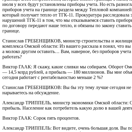
июля у всех будут установлены приборы учета. Но есть разногл
приборов учета на границе раздела между Тепловой компанией
который получает тепло от ТГК-11. Прокуратура расследовала э
нарушений ТГК-11 в том, что мы отказываемся ставить приборы
по договору передают наше тепло, и обязаны по закону ставить
границе.
Станислав ГРЕБЕНЩИКОВ, министр строительства и жилищн
комплекса Омской области: Из вашего рассказа я понял, что вы 
а молоко другим оставить… Вам, наверное, без приборов учета
работать?
Виктор ГААК: Я скажу, какие сливки мы собираем. Оборот Ом
— 14,5 млрд рублей, а прибыль — 180 миллионов. Вы мне объя
сегодня работает с рентабельностью меньше 2 %?
Станислав ГРЕБЕНЩИКОВ: Вы бы эту тему лучше сегодня не т
нарываетесь на обсуждение.
Александр ТРИППЕЛЬ, министр экономики Омской области: О
прибыль. Население как потребитель какую долю в вашей деят
Виктор ГААК: Сорок пять процентов.
Александр ТРИППЕЛЬ: Вот видите, очень большая доля. Вы по