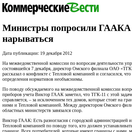
Министры попросили ГААКА
нарываться
Дата публикации: 19 декабря 2012
На межведомственной комиссии по вопросам деятельности уп
состоявшейся 7 декабря, директор Омского филиала ОАО «ТГ
рассказал о конфликте с Тепловой компанией и согласился, чт
определения нормативов необъяснимы.
По поводу обсуждаемого на межведомственной комиссии вопр
приборов учета Виктор ГААК заметил, что ТГК-11 с этой зада
справляется, – за исключением тех домов, которые стоят на гр
ними и Тепловой компанией. Между директором Омского фили
областных министерств завязался спор.
Виктор ГААК: Есть разногласия с городской администрацией 
Тепловой компанией по поводу того, кто должен устанавливат
границе. Всех потребителей, которые имеют границы с нами, м