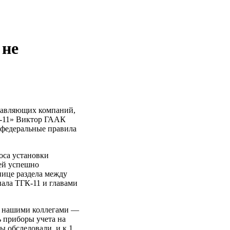
 не
равляющих компаний,
К-11» Виктор ГААК
о федеральные правила
оса установки
чей успешно
анице раздела между
ала ТГК-11 и главами
и нашими коллегами —
ь приборы учета на
ы обследовали, и к 1