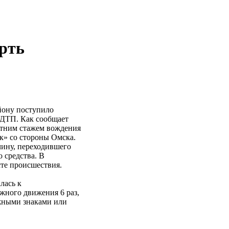
рть
йону поступило
 ДТП. Как сообщает
летним стажем вождения
ак» со стороны Омска.
чину, переходившего
 средства. В
сте происшествия.
лась к
жного движения 6 раз,
жными знаками или