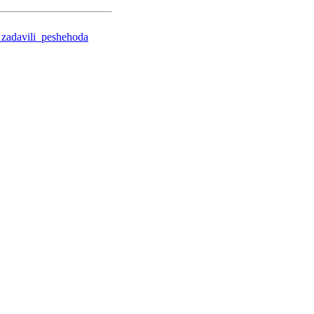
_zadavili_peshehoda