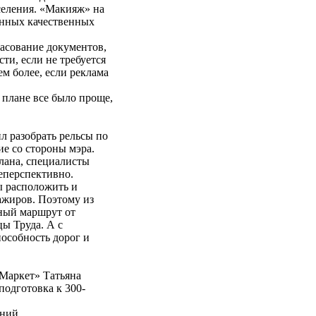
селения. «Макияж» на
енных качественных
асование документов,
ти, если не требуется
м более, если реклама
плане все было проще,
 разобрать рельсы по
е со стороны мэра.
лана, специалисты
неперспективно.
ы расположить и
ажиров. Поэтому из
тный маршрут от
цы Труда. А с
пособность дорог и
Маркет» Татьяна
подготовка к 300-
ений