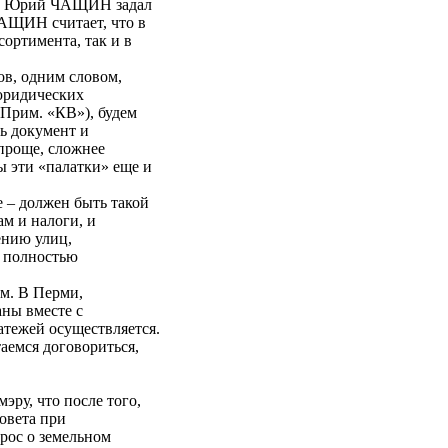
т» Юрий ЧАЩИН задал
ЧАЩИН считает, что в
ортимента, так и в
в, одним словом,
 юридических
Прим. «КВ»), будем
ть документ и
 проще, сложнее
бы эти «палатки» еще и
– должен быть такой
ам и налоги, и
ению улиц,
, полностью
м. В Перми,
ны вместе с
атежей осуществляется.
аемся договориться,
ру, что после того,
овета при
рос о земельном