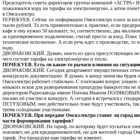
Председатель совета директоров группы компаний «АСТРА»
пожаловался мэру на тарифы на электроэнергию, а затем поинт
в Омскэлектро.
ПОЧЕКУЕВ. Сейчас по информации Омскэлектро плата за кило
тысяч рублей. То есть применительно к практике, если предпр
кафе и ему нужно 50 киловатт, то, соответственно, два милли
за единовременное подключение, считай просто за вход. Плюс 
техническое исполнение. А если речь идет о производстве, то 
надо.
ДВОРАКОВСКИЙ. Думаю, никто из здесь присутствующих не с
чего состоят тарифы на электроэнергию и тепло.
ПОЧЕКУЕВ. Есть ли какие-то рычаги влияния на ситуацию
ДВОРАКОВСКИЙ. Сегодня департамент имущественных отнош
конкурсную документацию. Я думаю, к концу июня мы будем об
Омскэлектро работает стабильно. С платежами вопрос улаже
никаких исков для разворачивания процедуры банкротства не 
директором Радиозавода имени Попова Иваном ПОЛЯКОВЫМ
письмо об участии в конкурсе. А сегодня я встречался с ген
ПЕТУХОВЫМ, они действительно тоже будут участвовать, так 
тремя солидными участниками.
ПОЧЕКУЕВ. При передаче Омскэлектро ставит ли город ин
части формирования тарифов?
ДВОРАКОВСКИЙ. На тариф, по которому будет пускаться элект
повлияет, ни для предпринимателей, ни для жителей города О
тариф. Эта процедура нам тарифы не изменит.