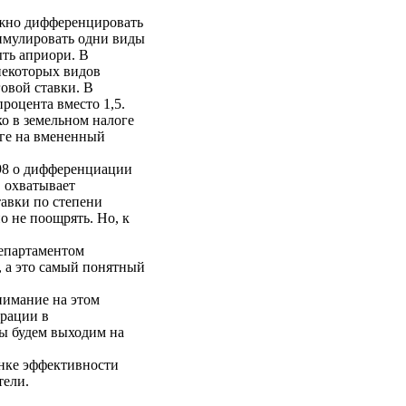
жно дифференцировать
тимулировать одни виды
ыть априори. В
некоторых видов
говой ставки. В
процента вместо 1,5.
о в земельном налоге
оге на вмененный
98 о дифференциации
в охватывает
авки по степени
о не поощрять. Но, к
департаментом
, а это самый понятный
имание на этом
трации в
мы будем выходим на
нке эффективности
тели.