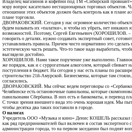
Владелец магазинов и кофейни под ТМ «Сибирский провиан
мэру вопрос касательно нестационарных торговых объектов. 
отношении этих объектов должен быть контроль как в плане асс
плане торговли.
ДВОРАКОВСКИЙ. Сегодня у нас огромное количество объекто
будем называть их «палатки», и чтобы их убрать, нет никаких
возможностей. Поэтому, Сергей Евгеньевич (ХОРОШИЛОВ. – 
говорить о деталях. нужно создавать экспертный совет, готови
устанавливать правила. Причем чисто нормативно это сделать
эстетическую часть решать. Что-то такое надо выработать, что
выглядели достойно.
ХОРОШИЛОВ. Нами такое поручение уже выполнено. Главное 
же порядок, как и с суррогатным алкоголем, который сбивает н
поступления в бюджет. На сегодня у нас есть планы по расшир
строительство 21й-Амурской. Бизнесмены, которые там стояли
согласились.
ДВОРАКОВСКИЙ. Мы сейчас ведем переговоры со «Сербанко
Челябинске есть остановочные павильоны, которые скомпонова
павильонами Сбербанка. В них есть и банкоматы, и перевод пл
С точки зрения внешнего вида это очень хорошая идея. Мы пыт
чтобы десятка два таких поставили в городе.
О налогах
Учредитель ООО «Музыка и кино» Денис КОШЕЛЬ рассказал мэ
как ряд предпринимателей был включен в состав экспертного с
администрации города, то на первом заседании был поднят воп