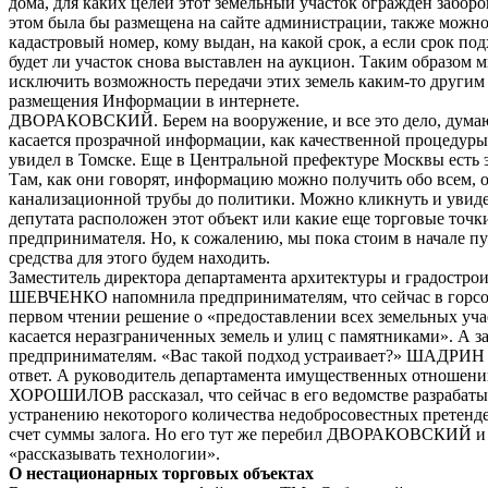
дома, для каких целей этот земельный участок огражден забор
этом была бы размещена на сайте администрации, также можно
кадастровый номер, кому выдан, на какой срок, а если срок по
будет ли участок снова выставлен на аукцион. Таким образом 
исключить возможность передачи этих земель каким-то другим 
размещения Информации в интернете.
ДВОРАКОВСКИЙ. Берем на вооружение, и все это дело, думаю
касается прозрачной информации, как качественной процедуры,
увидел в Томске. Еще в Центральной префектуре Москвы есть 
Там, как они говорят, информацию можно получить обо всем, 
канализационной трубы до политики. Можно кликнуть и увидет
депутата расположен этот объект или какие еще торговые точки
предпринимателя. Но, к сожалению, мы пока стоим в начале пу
средства для этого будем находить.
Заместитель директора департамента архитектуры и градостро
ШЕВЧЕНКО напомнила предпринимателям, что сейчас в горсо
первом чтении решение о «предоставлении всех земельных учас
касается неразграниченных земель и улиц с памятниками». А за
предпринимателям. «Вас такой подход устраивает?» ШАДРИН
ответ. А руководитель департамента имущественных отношен
ХОРОШИЛОВ рассказал, что сейчас в его ведомстве разрабат
устранению некоторого количества недобросовестных претенден
счет суммы залога. Но его тут же перебил ДВОРАКОВСКИЙ и
«рассказывать технологии».
О нестационарных торговых объектах