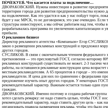
ПОЧЕКУЕВ. Что касается платы за подключение…
ДВОРАКОВСКИЙ. Нужны инвестиции в развитие предприятий
территории города для развития предпринимательства нужно д
на подключение. Как это удастся и как у нас пойдут торги, пок
будет у нас МРСК, то не договоримся, это уже очевидно. Если 
структуры инвестируют, а мы сейчас работаем над тем, чтобы 
разрабатывалась программа по увеличению капитализации и 
прибыли.
О рекламном бизнесе
Директор рекламного агентства «Компаньон» Егор СУСЛИКО
закон о размещении рекламных конструкций и предложил мэру
других городов.
СУСЛИКОВ. В связи с окончательным чтением федерального з
преткновения — это пресловутый ГОСТ, согласно которому 80
рекламных конструкций существовать не может. 2-3 тысячи чел
работы, на оставшиеся рекламные конструкции цена возрастет 
местным рекламодателям. А 65 процентов в городе – это имен
рекламодатели. И цена для них по сравнению с федералами про
предложение изучить опыт других городов. У некоторых ГОСТ
рекомендательный характер. Важным остается только один пунк
граждан.
ДВОРАКОВСКИЙ. Именно поэтому и создана рабочая группа п
хотел сделать ремарку: не надо ставить целью, чтобы ГОСТ нос
рекомендательный характер, надо ставить другую цель – как н
организовать правила размещения рекламы, чтобы это было оч