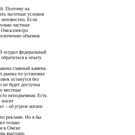
. Поэтому на
ать льготные условия
а неизвестно. Если
только частные
в Омскэлектро
увеличению объемов
В осудил федеральный
 обратиться к опыту
акона главный камень
% рынка по установке
овек останутся без
и не будет доступна
но местные
сто неподъемная. Есть
 носит
т – об угрозе жизни
о рекламе. Но я бы
ил только
ам в Омске
ень выгодно