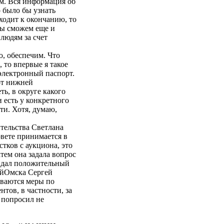
ом. Вся информация об
 было бы узнать
дходит к окончанию, то
мы сможем еще и
людям за счет
, обеспечим. Что
 то впервые я такое
электронный паспорт.
от нижней
ь, в округе какого
 есть у конкретного
ти. Хотя, думаю,
ительства Светлана
вете принимается в
тков с аукциона, это
тем она задала вопрос
 дал положительный
ийОмска Сергей
ываются меры по
тов, в частности, за
 попросил не