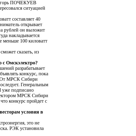
 Игорь ПОЧЕКУЕВ
ересовался ситуацией
ватт составляет 40
иниматель открывает
она рублей он выложит
туда накладывается
не меньше 100 киловатт
может сказать, из
 с Омскэлектро?
ений разрабатывает
ъявлять конкурс, пока
н. От МРСК Сибири
последует. Генеральным
 уже подписано
директором МРСК Сибири
что конкурс пройдет с
весторам условия в
роэнергия, это не
мска. РЭК установила