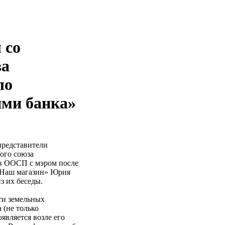
 со
ва
ло
ями банка»
редставители
ого союза
ов ООСП с мэром после
 «Наш магазин» Юрия
 их беседы.
ти земельных
 (не только
оявляется возле его