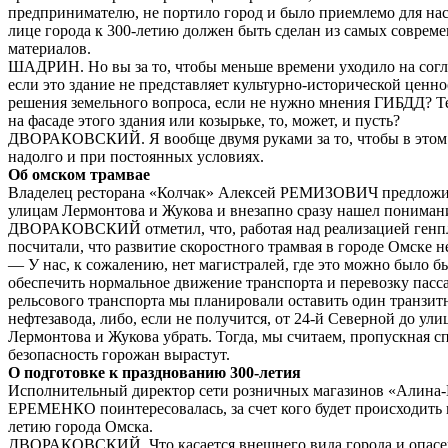
предпринимателю, не портило город и было приемлемо для на
лице города к 300-летию должен быть сделан из самых соврем
материалов.
ШАДРИН. Но вы за то, чтобы меньше времени уходило на согл
если это здание не представляет культурно-исторической ценнос
решения земельного вопроса, если не нужно мнения ГИБДД? Те
на фасаде этого здания или козырьке, то, может, и пусть?
ДВОРАКОВСКИЙ. Я вообще двумя руками за то, чтобы в этом 
надолго и при постоянных условиях.
Об омском трамвае
Владелец ресторана «Колчак» Алексей РЕМИЗОВИЧ предложил
улицам Лермонтова и Жукова и внезапно сразу нашел понимани
ДВОРАКОВСКИЙ отметил, что, работая над реализацией генп
посчитали, что развитие скоростного трамвая в городе Омске 
— У нас, к сожалению, нет магистралей, где это можно было б
обеспечить нормальное движение транспорта и перевозку пасс
рельсового транспорта мы планировали оставить один транзи
нефтезавода, либо, если не получится, от 24-й Северной до ули
Лермонтова и Жукова убрать. Тогда, мы считаем, пропускная с
безопасность горожан вырастут.
О подготовке к празднованию 300-летия
Исполнительный директор сети розничных магазинов «Алина-
ЕРЕМЕНКО поинтересовалась, за счет кого будет происходить 
летию города Омска.
ДВОРАКОВСКИЙ. Что касается внешнего вида города и опас