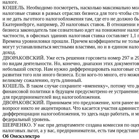
налоге.
КОШЕЛЬ. Необходимо посмотреть, насколько максимально мо
налоговые ставки в разных отраслях бизнеса для того чтобы с
и не дать льготного налогообложения там, где его не должно б
Екатеринбурге, например, 20 налоговых ставок. В отношении 
бизнеса законодатель там сознательно идет на понижение нало
частности, в офисных зданиях налоговая ставка составляет 1,1 
Времена уровниловки прошли. Причем коэффициенты не тольк
могут устанавливаться местными властями, но и в едином нал
доход.
ДВОРАКОВСКИЙ. Уже есть решения горсовета номер 297 и 2
по видам деятельности. Но, конечно, диапазон этих документо
небольшой сектор. Нам нужно дифференцировать налоговые ст
развития того или иного бизнеса. Если кого-то много, его можн
великому сожалению, путь длинный.
КОШЕЛЬ. В таком случае сохраните «вмененку», потому что 
финансовой политики в будущем предусмотрено ее устранение
для предпринимателей вид налогообложения.
ДВОРАКОВСКИЙ. Принимаем это предложение, хотя ранее вн
вопросе никто не акцентировал. Что касается участия админис
дифференциации налогообложения, то здесь надо работать, и 
федеральный уровень.
ШЕВЧЕНКО. У нас при департаменте создана комиссия по оце
налоговых льгот, а у вас, предприниматели, есть там представи
Об Омскэлектро