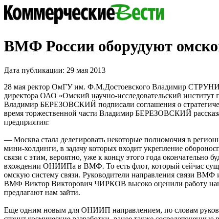
ВМФ России оборудуют омско
Дата публикации: 29 мая 2013
28 мая ректор ОмГУ им. Ф.М.Достоевского Владимир СТРУНИ
директора ОАО «Омский научно-исследовательский институт 
Владимир БЕРЕЗОВСКИЙ подписали соглашения о стратегичес
время торжественной части Владимир БЕРЕЗОВСКИЙ рассказа
предприятия:
— Москва стала делегировать некоторые полномочия в регионы
мини-холдинги, в задачу которых входит укрепление оборонос
связи с этим, вероятно, уже к концу этого года окончательно б
вхождении ОНИИПа в ВМФ. То есть флот, который сейчас суще
омскую систему связи. Руководители направления связи ВМФ
ВМФ Виктор Викторович ЧИРКОВ высоко оценили работу на
предлагают нам зайти.
Еще одним новым для ОНИИП направлением, по словам руков
станут космические разработки, ранее также сосредоточенные 