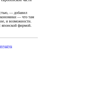
остью, — добавил
кономики — что там
ние, и возможности.
 с японской фирмой.
_svyazyu