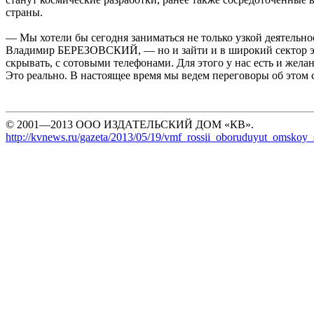
страны.
— Мы хотели бы сегодня заниматься не только узкой деятельн
Владимир БЕРЕЗОВСКИЙ, — но и зайти и в широкий сектор э
скрывать, с сотовыми телефонами. Для этого у нас есть и жела
Это реально. В настоящее время мы ведем переговоры об этом
© 2001—2013 ООО ИЗДАТЕЛЬСКИЙ ДОМ «КВ».
http://kvnews.ru/gazeta/2013/05/19/vmf_rossii_oboruduyut_omskoy