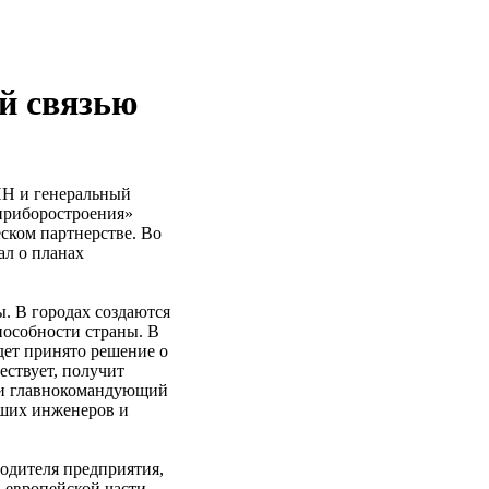
й связью
Н и генеральный
приборостроения»
ком партнерстве. Во
л о планах
. В городах создаются
пособности страны. В
удет принято решение о
ствует, получит
 и главнокомандующий
ших инженеров и
одителя предприятия,
в европейской части