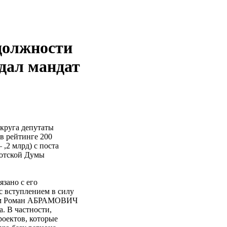
должности
дал мандат
округа депутаты
 рейтинге 200
,2 млрд) с поста
котской Думы
зано с его
с вступлением в силу
с тем Роман АБРАМОВИЧ
. В частности,
роектов, которые