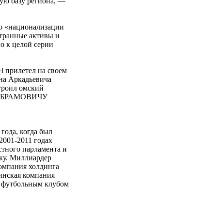
мую базу региона, —
о «национализации
транные активы и
о к целой серии
 прилетел на своем
на Аркадьевича
троил омский
А АБРАМОВИЧУ
ода, когда был
2001-2011 годах
стного парламента и
ку. Миллиардер
компания холдинга
ринская компания
м футбольным клубом