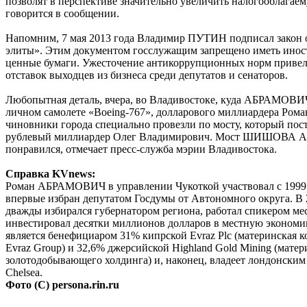
позволят в перспективе значительно увеличить налогооблагае
говорится в сообщении.
Напомним, 7 мая 2013 года Владимир ПУТИН подписал закон 
элиты». Этим документом госслужащим запрещено иметь инос
ценные бумаги. Ужесточение антикоррупционных норм привел
отставок выходцев из бизнеса среди депутатов и сенаторов.
Любопытная деталь, вчера, во Владивостоке, куда АБРАМОВИЧ
личном самолете «Boeing-767», долларового миллиардера Рома
чиновники города специально провезли по мосту, который пос
рублевый миллиардер Олег Владимирович. Мост ШИШОВ
понравился, отмечает пресс-служба мэрии Владивостока.
Справка KVnews:
Роман АБРАМОВИЧ в управлении Чукоткой участвовал с 1999 г
впервые избран депутатом Госдумы от Автономного округа. В 
дважды избирался губернатором региона, работал спикером ме
инвестировал десятки миллионов долларов в местную экономи
является бенефициаром 31% кипрской Evraz Plc (материнская 
Evraz Group) и 32,6% джерсийской Highland Gold Mining (мате
золотодобывающего холдинга) и, наконец, владеет лондонски
Chelsea.
Фото (С) persona.rin.ru