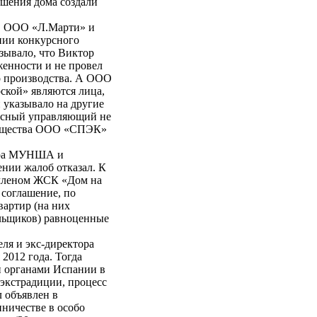
ршения дома создали
ы. ООО «Л.Марти» и
ии конкурсного
зывало, что Виктор
енности и не провел
о производства. А ООО
кой» являются лица,
 указывало на другие
урсный управляющий не
имущества ООО «СПЭК»
тора МУНША и
ении жалоб отказал. К
 членом ЖСК «Дом на
соглашение, по
вартир (на них
льщиков) равноценные
еля и экс-директора
012 года. Тогда
 органами Испании в
 экстрадиции, процесс
 объявлен в
нничестве в особо