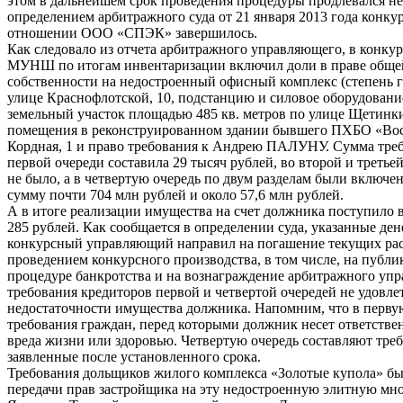
этом в дальнейшем срок проведения процедуры продлевался нес
определением арбитражного суда от 21 января 2013 года конку
отношении ООО «СПЭК» завершилось.
Как следовало из отчета арбитражного управляющего, в конку
МУНШ по итогам инвентаризации включил доли в праве обще
собственности на недостроенный офисный комплекс (степень г
улице Краснофлотской, 10, подстанцию и силовое оборудование
земельный участок площадью 485 кв. метров по улице Щетинкин
помещения в реконструированном здании бывшего ПХБО «Вост
Кордная, 1 и право требования к Андрею ПАЛУНУ. Сумма тре
первой очереди составила 29 тысяч рублей, во второй и третье
не было, а в четвертую очередь по двум разделам были включе
сумму почти 704 млн рублей и около 57,6 млн рублей.
А в итоге реализации имущества на счет должника поступило в
285 рублей. Как сообщается в определении суда, указанные де
конкурсный управляющий направил на погашение текущих рас
проведением конкурсного производства, в том числе, на публ
процедуре банкротства и на вознаграждение арбитражного упр
требования кредиторов первой и четвертой очередей не удовле
недостаточности имущества должника. Напомним, что в первую
требования граждан, перед которыми должник несет ответстве
вреда жизни или здоровью. Четвертую очередь составляют тре
заявленные после установленного срока.
Требования дольщиков жилого комплекса «Золотые купола» б
передачи прав застройщика на эту недостроенную элитную мн