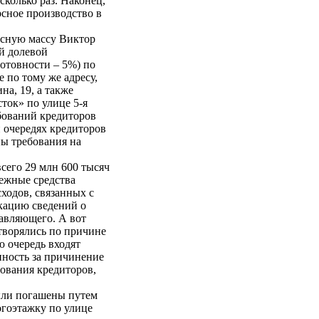
колько раз. Наконец,
рсное производство в
рсную массу Виктор
й долевой
отовности – 5%) по
 по тому же адресу,
а, 19, а также
ок» по улице 5-я
бований кредиторов
й очередях кредиторов
ны требования на
сего 29 млн 600 тысяч
нежные средства
ходов, связанных с
икацию сведений о
авляющего. А вот
творялись по причине
 очередь входят
нность за причинение
бования кредиторов,
ыли погашены путем
огоэтажку по улице