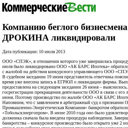
Компанию беглого бизнесмена
ДРОКИНА ликвидировали
Дата публикации: 10 июля 2013
ООО «СПЭК», в отношении которого уже завершилась процеду
июля было ликвидировано ООО «АК БАРС Ипотека» обратило
с жалобой на действия конкурсного управляющего ООО «С
В судебном заседании 19 июня представитель ответчика поясни
время уже внесена запись в ЕГРЮЛ о ликвидации фирмы. Выпи
предоставлена на следующем заседании 26 июня – выяснилось, 
госрегистрации прекращения деятельности ООО в связи с его 
июня. Поэтому производство по жалобе ООО «АК БАРС Ипоте
Напомним, что с заявлением в арбитражный суд о признании
Промышленно-Энергетическая Компания» банкротом обратил
«Тобольскэнергопром». В июне 2010 года оно было удовлетвор
должника сначала была введена процедура наблюдения. Завер
банкротства – конкурсное производство было открыто уже 2 но