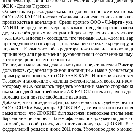
Яковлева-Тарской и на земельный участок. Дольщики для заве
ЖСК «Дом на Тарской».
Однако таким раскладом оказались довольны не все кредитор
ООО «АК БАРС Ипотека» обжаловали определение о завершен
производства в апелляции. Среди прочего ООО «Л.Марти» ука
МУНШ не предпринял меры для взыскания дебиторской задолж
других необходимых мероприятий для завершения конкурсног
«АК БАРС Ипотека» сообщило, что членами ЖСК «Дом на Тарс
претендующие на квартиры, подлежащие передаче кредитору, и
недочеты. Кроме того, оба кредитора пожаловались, что конк
принял мер для привлечения руководителя и собственника 
к субсидиарной ответственности.
Но, изучив материалы дела и выслушав представителей Вик
дольщиков, суд апелляционной инстанции 23 мая в удовлетвор
примеру, выяснилось, что ООО «АК БАРС Ипотека» является
Тарской» и заключило с жилищно-строительным кооперативом 
которому ЖСК обязалось передать компании вместо спорных к
оказались двойные требования АК БАРС Ипотеки и других до
помещения и другие свободные квартиры.
Добавим, что последняя официальная новость о судьбе учредит
ООО «СПЭК» Владимира ДРОКИНА датируется концом июня 2
выяснилось, что ДРОКИН был задержан правоохранительными
Барселоне еще 5 апреля. Затем оформлялись документы для его
которой, как сообщалось, мог занять до полугода. ДРОКИН был
федеральный розыск в июне 2011 года. Уголовное дело о моше