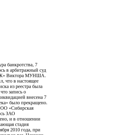
ра банкротства, 7
сь в арбитражный суд
ПЭК» Виктора МУНША.
л, что в настоящее
ска из реестра была
что запись о
ликвидацией внесена 7
ка» было прекращено.
 ООО «Сибирская
ось ЗАО
ено, и в отношении
шающая стадия
ября 2010 года, при