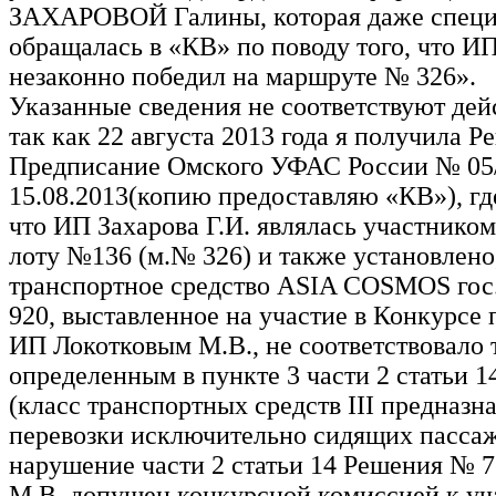
ЗАХАРОВОЙ Галины, которая даже специ
обращалась в «КВ» по поводу того, что И
незаконно победил на маршруте № 326».
Указанные сведения не соответствуют дей
так как 22 августа 2013 года я получила Р
Предписание Омского УФАС России № 05/
15.08.2013(копию предоставляю «КВ»), гд
что ИП Захарова Г.И. являлась участнико
лоту №136 (м.№ 326) и также установлено
транспортное средство ASIA COSMOS гос
920, выставленное на участие в Конкурсе
ИП Локотковым М.В., не соответствовало 
определенным в пункте 3 части 2 статьи 
(класс транспортных средств III предназн
перевозки исключительно сидящих пассаж
нарушение части 2 статьи 14 Решения № 
М.В. допущен конкурсной комиссией к уч