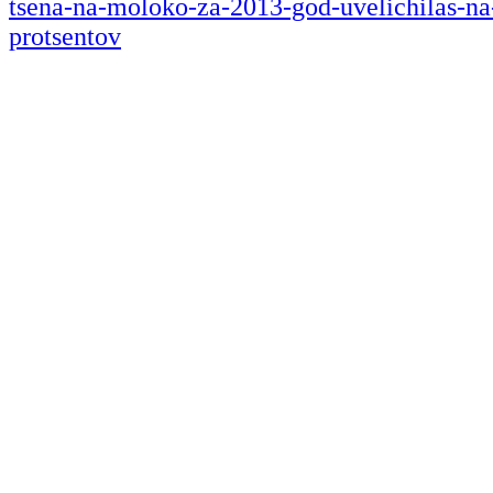
tsena-na-moloko-za-2013-god-uvelichilas-na
protsentov