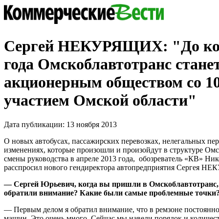
Сергей НЕКУРЯЩИХ: "До ко
года Омскоблавтотранс стане
акционерным обществом со 
участием Омской области"
Дата публикации: 13 ноября 2013
О новых автобусах, пассажирских перевозках, нелегальных пер
изменениях, которые произошли и произойдут в структуре Омс
смены руководства в апреле 2013 года, обозреватель «КВ» Н
расспросил нового гендиректора автопредприятия Сергея 
— Сергей Юрьевич, когда вы пришли в Омскоблавтотранс, 
обратили внимание? Какие были самые проблемные точки
— Первым делом я обратил внимание, что в ремзоне постоянно
машин. Это очень много. Сейчас мы навели порядок и количес