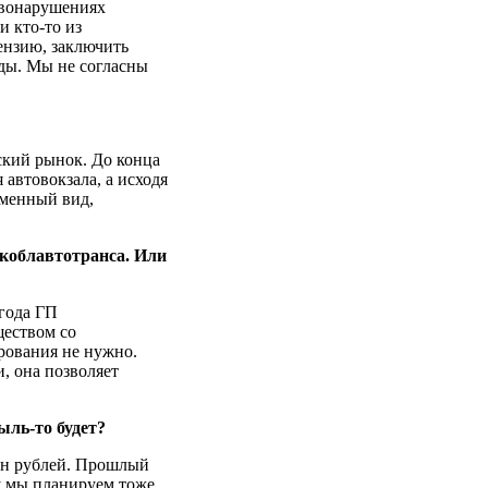
авонарушениях
 кто-то из
ензию, заключить
ады. Мы не согласны
ский рынок. До конца
автовокзала, а исходя
еменный вид,
коблавтотранса. Или
 года ГП
еством со
рования не нужно.
, она позволяет
ыль-то будет?
лн рублей. Прошлый
у мы планируем тоже