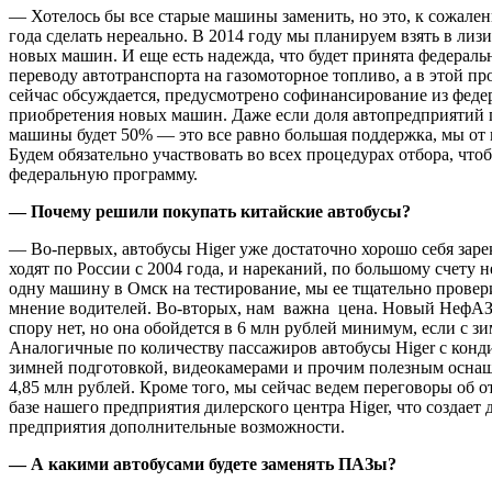
— Хотелось бы все старые машины заменить, но это, к сожален
года сделать нереально. В 2014 году мы планируем взять в лиз
новых машин. И еще есть надежда, что будет принята федераль
переводу автотранспорта на газомоторное топливо, а в этой пр
сейчас обсуждается, предусмотрено софинансирование из феде
приобретения новых машин. Даже если доля автопредприятий 
машины будет 50% — это все равно большая поддержка, мы от 
Будем обязательно участвовать во всех процедурах отбора, что
федеральную программу.
— Почему решили покупать китайские автобусы?
— Во-первых, автобусы Higer уже достаточно хорошо себя зар
ходят по России с 2004 года, и нареканий, по большому счету 
одну машину в Омск на тестирование, мы ее тщательно прове
мнение водителей. Во-вторых, нам важна цена. Новый НефА
спору нет, но она обойдется в 6 млн рублей минимум, если с з
Аналогичные по количеству пассажиров автобусы Higer с кон
зимней подготовкой, видеокамерами и прочим полезным осна
4,85 млн рублей. Кроме того, мы сейчас ведем переговоры об 
базе нашего предприятия дилерского центра Higer, что создает 
предприятия дополнительные возможности.
— А какими автобусами будете заменять ПАЗы?