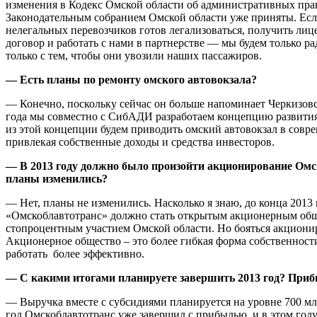
изменения в Кодекс Омской области об административных пр
Законодательным собранием Омской области уже приняты. Если
нелегальных перевозчиков готов легализоваться, получить лиц
договор и работать с нами в партнерстве — мы будем только р
только с тем, чтобы они увозили наших пассажиров.
— Есть планы по ремонту омского автовокзала?
— Конечно, поскольку сейчас он больше напоминает Черкизов
года мы совместно с СибАДИ разработаем концепцию развития 
из этой концепции будем приводить омский автовокзал в совр
привлекая собственные доходы и средства инвесторов.
— В 2013 году должно было произойти акционирование Омс
планы изменились?
— Нет, планы не изменились. Насколько я знаю, до конца 2013
«Омскоблавтотранс» должно стать открытым акционерным общ
стопроцентным участием Омской области. Но бояться акциони
Акционерное общество – это более гибкая форма собственности
работать более эффективно.
— С какими итогами планируете завершить 2013 год? Приб
— Выручка вместе с субсидиями планируется на уровне 700 м
год Омскоблавтотранс уже завершил с прибылью, и в этом год