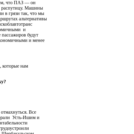
ом, что ПАЗ — он
ю распутицу. Машины
и в грязи так, что мы
аршрутах альтернативы
мскоблавтотранс
ономичными и
 пассажиров будут
экономичными и менее
, которые нам
ку?
 отмахнуться. Все
абрали Усть-Ишим и
ентабельности
 трудоустроили
и Шербакульском