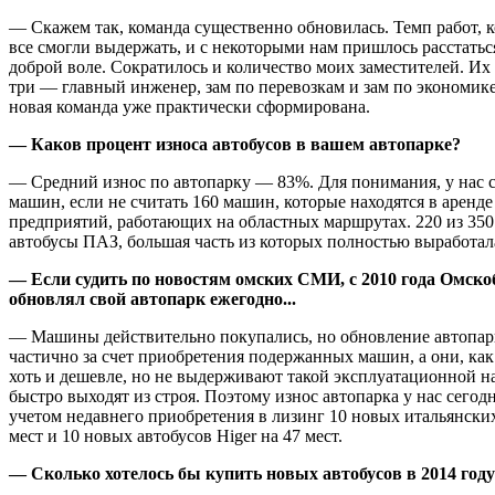
— Скажем так, команда существенно обновилась. Темп работ, к
все смогли выдержать, и с некоторыми нам пришлось расстаться
доброй воле. Сократилось и количество моих заместителей. Их 
три — главный инженер, зам по перевозкам и зам по экономик
новая команда уже практически сформирована.
— Каков процент износа автобусов в вашем автопарке?
— Средний износ по автопарку — 83%. Для понимания, у нас с
машин, если не считать 160 машин, которые находятся в аренде
предприятий, работающих на областных маршрутах. 220 из 35
автобусы ПАЗ, большая часть из которых полностью выработал
— Если судить по новостям омских СМИ, с 2010 года Омско
обновлял свой автопарк ежегодно...
— Машины действительно покупались, но обновление автопар
частично за счет приобретения подержанных машин, а они, как
хоть и дешевле, но не выдерживают такой эксплуатационной наг
быстро выходят из строя. Поэтому износ автопарка у нас сегод
учетом недавнего приобретения в лизинг 10 новых итальянских
мест и 10 новых автобусов Higer на 47 мест.
— Сколько хотелось бы купить новых автобусов в 2014 год