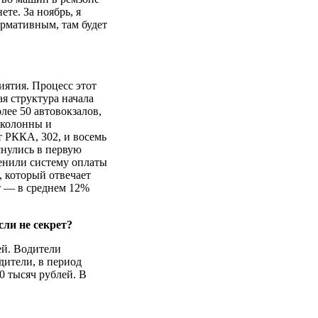
те. За ноябрь, я
ормативным, там будет
ятия. Процесс этот
я структура начала
лее 50 автовокзалов,
околонны и
т РККА, 302, и восемь
снулись в первую
менили систему оплаты
, который отвечает
т — в среднем 12%
ли не секрет?
ей. Водители
дители, в период
0 тысяч рублей. В