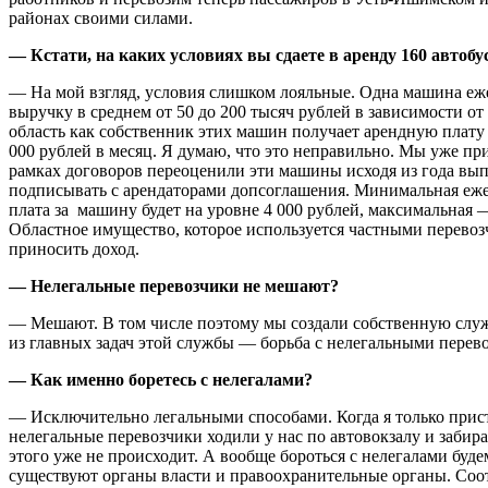
районах своими силами.
— Кстати, на каких условиях вы сдаете в аренду 160 автобу
— На мой взгляд, условия слишком лояльные. Одна машина еж
выручку в среднем от 50 до 200 тысяч рублей в зависимости от
область как собственник этих машин получает арендную плату 
000 рублей в месяц. Я думаю, что это неправильно. Мы уже пр
рамках договоров переоценили эти машины исходя из года вып
подписывать с арендаторами допсоглашения. Минимальная еже
плата за машину будет на уровне 4 000 рублей, максимальная —
Областное имущество, которое используется частными перево
приносить доход.
— Нелегальные перевозчики не мешают?
— Мешают. В том числе поэтому мы создали собственную служ
из главных задач этой службы — борьба с нелегальными перев
— Как именно боретесь с нелегалами?
— Исключительно легальными способами. Когда я только прист
нелегальные перевозчики ходили у нас по автовокзалу и забир
этого уже не происходит. А вообще бороться с нелегалами буде
существуют органы власти и правоохранительные органы. Со