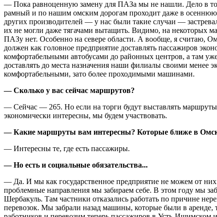
— Пока равноценную замену для ПАЗа мы не нашли. Дело в т
рамный и по нашим омским дорогам проходит даже в осенню
других производителей — у нас были такие случаи — застревал
их не могли даже тягачами вытащить. Видимо, на некоторых м
ПАЗу нет. Особенно на севере области. А вообще, я считаю, О
должен как головное предприятие доставлять пассажиров эк
комфортабельными автобусами до районных центров, а там уже
доставлять до места назначения наши филиалы своими менее 
комфортабельными, зато более проходимыми машинами.
— Сколько у вас сейчас маршрутов?
— Сейчас — 265. Но если на торги будут выставлять маршруты
экономически интересны, мы будем участвовать.
— Какие маршруты вам интересны? Которые ближе в Омс
— Интересны те, где есть пассажиры.
— Но есть и социальные обязательства...
— Да. И мы как государственное предприятие не можем от них
проблемные направления мы забираем себе. В этом году мы з
Шербакуль. Там частники отказались работать по причине нер
перевозок. Мы забрали назад машины, которые были в аренде,
работников и перевозим теперь пассажиров в Усть-Ишимском 