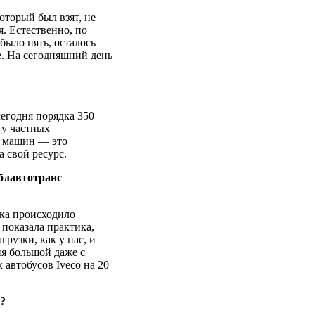
оторый был взят, не
. Естественно, по
было пять, осталось
е. На сегодняшний день
егодня порядка 350
 у частных
0 машин — это
а свой ресурс.
блавтотранс
ка происходило
 показала практика,
рузки, как у нас, и
ня большой даже с
 автобусов Iveco на 20
у?