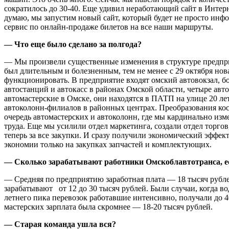
сократилось до 30-40. Еще удивил неработающий сайт в Интерне
думаю, мы запустим новый сайт, который будет не просто инф
сервис по онлайн-продаже билетов на все наши маршруты.
— Что еще было сделано за полгода?
— Мы произвели существенные изменения в структуре предпри
был длительным и болезненным, тем не менее с 29 октября нова
функционировать. В предприятие входят омский автовокзал, бо
автостанций и автокасс в районах Омской области, четыре авт
автомастерские в Омске, они находятся в ПАТП на улице 20 ле
автоколонн-филиалов в районных центрах. Преобразования ко
очередь автомастерских и автоколонн, где мы кардинально из
труда. Еще мы усилили отдел маркетинга, создали отдел торгов
теперь за все закупки. И сразу получили экономический эффек
экономии только на закупках запчастей и комплектующих.
— Сколько зарабатывают работники Омскоблавтотранса, ес
— Средняя по предприятию заработная плата — 18 тысяч рубл
зарабатывают от 12 до 30 тысяч рублей. Были случаи, когда во
летнего пика перевозок работавшие интенсивно, получали до 4
мастерских зарплата была скромнее — 18-20 тысяч рублей.
— Старая команда ушла вся?