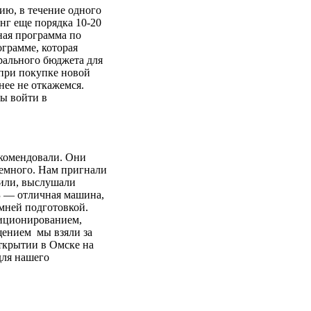
ию, в течение одного
инг еще порядка 10-20
ная программа по
ограмме, которая
рального бюджета для
при покупке новой
нее не откажемся.
бы войти в
екомендовали. Они
немного. Нам пригнали
рили, выслушали
З — отличная машина,
имней подготовкой.
диционированием,
щением мы взяли за
открытии в Омске на
для нашего