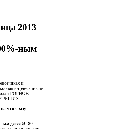
нца 2013
т
100%-ным
евозчиках и
коблавтотранса после
иколай ГОРНОВ
НЕКУРЯЩИХ.
на что сразу
?
 находятся 60-80
тво машин в ремзоне