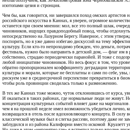
неблагополучием, как 30-километровая зона Чернобыльской 
изотопами цезия и стронция.
Чем бы, как говорится, ни завершился поход омских артистов 
российского искусства в Каннах, я уверен, огромное количеств
останется при своем мнении: мол, все это полный шлак, очере
чиновников, ищущих правдоподобный повод, чтобы отдохнуть 
непосредственно на Лазурном Берегу. Наверное, с этим утвер
поспорить, но я уже давно избегаю дискуссий на тему эффект
культуру. Если кто-то непроходимо убежден, что деньги, потра
фестиваль, нужно было направить в детский дом, — флаг им в р
собственно, страдаю периодически паранойей. И тоже с подоз
любой инициативе чиновников. Но весь фокус в том, что уровен
обратно пропорционален коэффициенту деградации территории.
культуры и морали, которые не бесплатны и сами по себе, увы,
рискуем уже в среднесрочной перспективе превратиться в биома
чтобы роль провинции сводилась только к размножению.
В тех же Каннах тоже можно, чуток отклонившись от курса, ув
И оказаться в таких районах, где нормальные люди не живут. Н
концентрация культурных событий влияет даже на маргиналов 
чем я на прошлой неделе имел возможность убедиться лично, к
возвращался в отель после вдохновляющего концерта. В силу в
классической музыки был я слегка рассеян, поэтому даже не зам
заблудился и из района Калифорни вместо искомой Круазетт у
Но даже в этом «непонятно где» я встретил только вполне дру