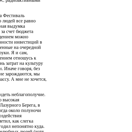
АЭС радиоактивными
на Фестиваль
о людей все равно
дная выдумка
за счет бюджета
ждением можно
ивности инвестиций в
ченные на очередной
уки. Я и сам,
рением отношусь к
ь затрат на культуру
 Иначе говоря, без
 не зарождаются, мы
ссу. А мне не хочется,
идеть неблагополучие.
о высокая
Лазурного Берега, в
огда около полуночи
оздействия
етил, как слегка
годил непонятно куда.
желюбных людей (хотя