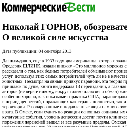
Николай ГОРНОВ, обозревате
О великой силе искусства
Дата публикации: 04 сентября 2013
Давным-давно, еще в 1933 году, два американца, которых зва
Фредерик ШЛИНК, издали книжку «Сто миллионов морских св
рассказали о том, как бедных потребителей обманывают произ
услуг, используя этих самых потребителей чуть ли не в качест
животных. Несмотря на явный привкус паранойи, эта теория 
пришлась по душе, книга выдержала 13 переизданий, а главная
авторов (не верьте никому, вокруг только иллюзия и обман) жив
особенно хорошо, как показывает практика США, параноидаль
в период депрессий, поражающих как страны полностью, так и
территории. Разочарованные и подавленные люди намного охот
врага. В Омске, если судить по реакции основных социальных 
культурные события, уровень депрессии достиг почти клиниче
поражения паранойей вышел за все разумные пределы. Омская