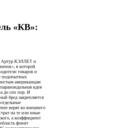
ль «КВ»:
ли Артур КЭЛЛЕТ и
инок», в которой
водители товаров и
ве подопытных
простым американцам
 параноидальная идея
а до сих пор. И
ный бред закрепляется
 отдельные
нее верят во внешнего
страт на те или иные
ского, а коэффициент
 область фонит