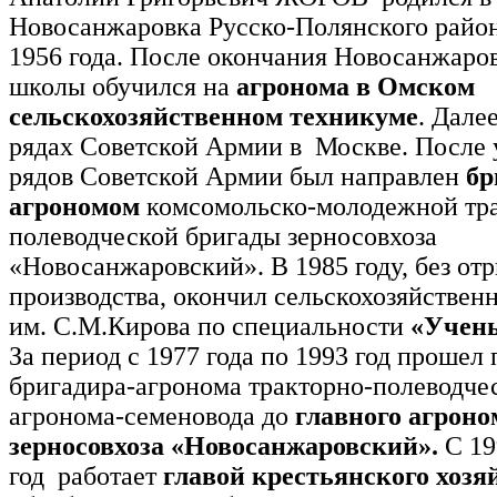
Новосанжаровка Русско-Полянского райо
1956 года. После окончания Новосанжаро
школы обучился на
агронома в Омском
сельскохозяйственном техникуме
. Дале
рядах Советской Армии в Москве. После 
рядов Советской Армии был направлен
бр
агрономом
комсомольско-молодежной тр
полеводческой бригады зерносовхоза
«Новосанжаровский». В 1985 году, без отр
производства, окончил сельскохозяйствен
им. С.М.Кирова по специальности
«Учен
За период с 1977 года по 1993 год прошел 
бригадира-агронома тракторно-полеводче
агронома-семеновода до
главного агроно
зерносовхоза «Новосанжаровский»
.
С 19
год работает
главой крестьянского хозя