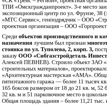
«СК «Трейс – Регион», проектная органи
ТПИ «Омскгражданпроект». 3-е место зан
экспозиционный центр по ул. Фрунзе, 38 
«МТС Сервис», генподрядчик – ООО «Стр
проектная организация – ООО «Горпроект
Среди
объектов производственного и к
назначения
лучшим был признан
многоэ
стоянка по ул. Туполева, 2, корп. 3,
пост
заказу
ООО «Сибгазстройдеталь Инвес
Алексей ПЕВНЕВ). Строило объект ЗАО «
строительных материалов», проектировал
«Архитектурная мастерская «АМА». Общ
пятиэтажного гаража — более 11 тысяч кв.
165 боксов размером от 18 до 21 кв. м, 52 
32 кв. м и 51 парковочное место в цокольн
Общая площадь здания – более 11,21 тыс. к