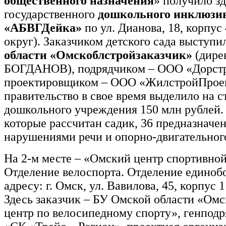
общественного назначения
» получило з
государственного
дошкольного инклюзив
«АБВГДейка»
по ул. Дианова, 18, корпус
округ). Заказчиком детского сада выступ
области «Омскоблстройзаказчик»
(дире
БОГДАНОВ), подрядчиком – ООО «Дорст
проектировщиком – ООО «ЖилстройПроек
правительство в свое время выделило на с
дошкольного учреждения 150 млн рублей. 
которые рассчитан садик, 36 предназначен
нарушениями речи и опорно-двигательного
На 2-м месте – «Омский центр спортивной
Отделение велоспорта. Отделение единоб
адресу: г. Омск, ул. Вавилова, 45, корпус 1
Здесь заказчик – БУ Омской области «Ом
центр по велосипедному спорту», генпод