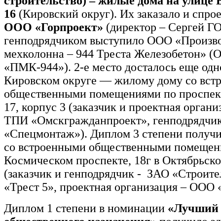
строительство) – жилые дома на улице В
16
(Кировский округ). Их заказало и спро
ООО «Горпроект»
(директор – Сергей Г
генподрядчиком выступило ООО «Произво
мехколонна – 944 Треста Железобетон» 
«ПМК-944»). 2-е место досталось еще одн
Кировском округе — жилому дому со вст
общественными помещениями по проспек
17, корпус 3 (заказчик и проектная орган
ТПИ «Омскгражданпроект», генподрядчи
«Спецмонтаж»). Диплом 3 степени получ
со встроенными общественными помещен
Космическом проспекте, 18г в Октябрьско
(заказчик и генподрядчик - ЗАО «Строит
«Трест 5», проектная организация – ООО 
Диплом 1 степени в номинации
«Лучший 