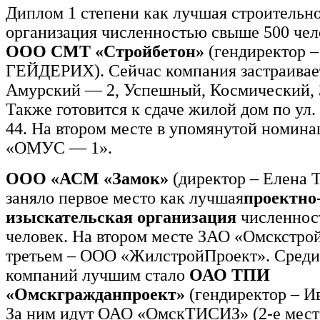
Диплом 1 степени как лучшая строительн
организация численностью свыше 500 чел
ООО СМТ «Стройбетон»
(гендиректор 
ГЕЙДЕРИХ). Сейчас компания застраива
Амурский — 2, Успешный, Космический, 
Также готовится к сдаче жилой дом по ул.
44. На втором месте в упомянутой номи
«ОМУС — 1».
ООО «АСМ «Замок»
(директор – Елена
заняло первое место как лучшая
проектно
изыскательская организация
численнос
человек. На втором месте ЗАО «Омскстрой
третьем – ООО «ЖилстройПроект». Среди
компаний лучшим стало
ОАО ТПИ
«Омскгражданпроект»
(гендиректор – 
За ним идут ОАО «ОмскТИСИЗ» (2-е мест