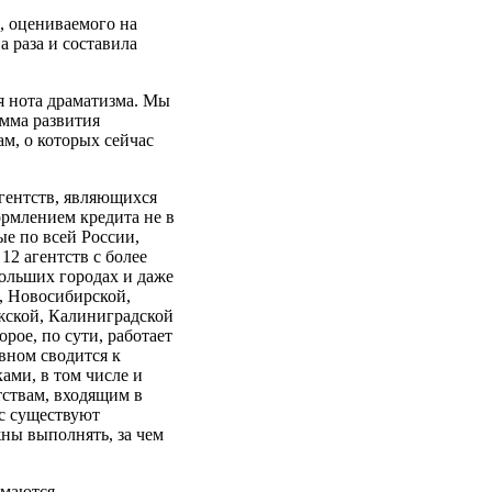
, оцениваемого на
а раза и составила
я нота драматизма. Мы
амма развития
м, о которых сейчас
агентств, являющихся
рмлением кредита не в
ые по всей России,
12 агентств с более
ольших городах и даже
й, Новосибирской,
жской, Калиниградской
рое, по сути, работает
овном сводится к
ами, в том числе и
тствам, входящим в
ас существуют
ны выполнять, за чем
имаются