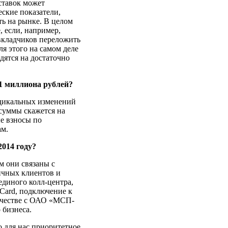
ставок может
ские показатели,
ь на рынке. В целом
 если, например,
 вкладчиков переложить
я этого на самом деле
дятся на достаточно
1 миллиона рублей?
адикальных изменений
 суммы скажется на
е взносы по
ам.
014 году?
м они связаны с
ичных клиентов и
единого колл-центра,
Card, подключение к
ничестве с ОАО «МСП-
 бизнеса.
о для нас приоритетное