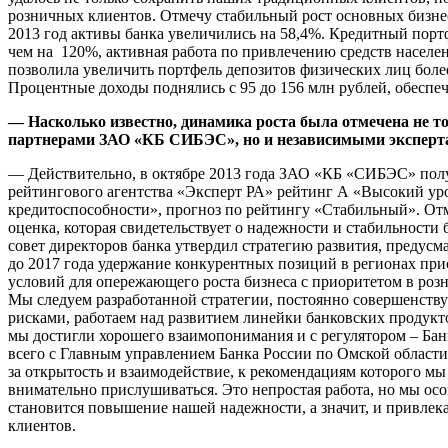
розничных клиентов. Отмечу стабильный рост основных бизнес-
2013 год активы банка увеличились на 58,4%. Кредитный порт
чем на 120%, активная работа по привлечению средств населе
позволила увеличить портфель депозитов физических лиц более 
Процентные доходы поднялись с 95 до 156 млн рублей, обеспе
— Насколько известно, динамика роста была отмечена не т
партнерами ЗАО «КБ СИБЭС», но и независимыми эксперт
— Действительно, в октябре 2013 года ЗАО «КБ «СИБЭС» пол
рейтингового агентства «Эксперт РА» рейтинг А «Высокий ур
кредитоспособности», прогноз по рейтингу «Стабильный». Отм
оценка, которая свидетельствует о надежности и стабильности 
совет директоров банка утвердил стратегию развития, предус
до 2017 года удержание конкурентных позиций в регионах при
условий для опережающего роста бизнеса с приоритетом в роз
Мы следуем разработанной стратегии, постоянно совершенств
рисками, работаем над развитием линейки банковских продукто
мы достигли хорошего взаимопонимания и с регулятором – Ба
всего с Главным управлением Банка России по Омской области
за открытость и взаимодействие, к рекомендациям которого мы
внимательно прислушиваться. Это непростая работа, но мы осо
становится повышение нашей надежности, а значит, и привлек
клиентов.