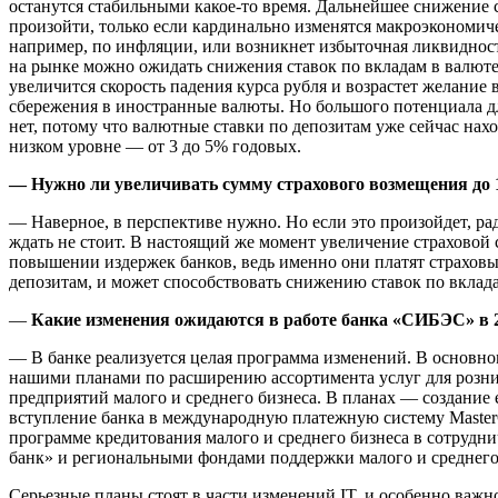
останутся стабильными какое-то время. Дальнейшее снижение 
произойти, только если кардинально изменятся макроэкономиче
например, по инфляции, или возникнет избыточная ликвидност
на рынке можно ожидать снижения ставок по вкладам в валюте,
увеличится скорость падения курса рубля и возрастет желание
сбережения в иностранные валюты. Но большого потенциала дл
нет, потому что валютные ставки по депозитам уже сейчас нахо
низком уровне — от 3 до 5% годовых.
—
Нужно ли увеличивать сумму страхового возмещения до 
— Наверное, в перспективе нужно. Но если это произойдет, р
ждать не стоит. В настоящий же момент увеличение страховой
повышении издержек банков, ведь именно они платят страховы
депозитам, и может способствовать снижению ставок по вклад
—
Какие изменения ожидаются в работе банка «СИБЭС» в 2
— В банке реализуется целая программа изменений. В основно
нашими планами по расширению ассортимента услуг для розн
предприятий малого и среднего бизнеса. В планах — создание 
вступление банка в международную платежную систему Master
программе кредитования малого и среднего бизнеса в сотруд
банк» и региональными фондами поддержки малого и среднего
Серьезные планы стоят в части изменений IT, и особенно важн