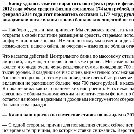
—
Банку удалось заметно нарастить портфель средств физи
2012 года объем средств физлиц составлял 174 млн рублей, 
февраля 2014 года этот показатель составил 1,177 млрд руб
вкладчиков после волны отзыва банковских лицензий не с
— Наоборот, деньги нам приносят. Мы стараемся предлагать и
открыты в своей политике размещения средств, стараемся исп
информационные каналы. Именно поэтому мы изменили диза
возможности нашего сайта, на очереди – изменение облика отд
Что касается действий Центрального банка по массовому отзы
лицензий, я думаю, что первый шок уже прошел. Мы сами наб
коллег, что люди очень четко разделяют суммы вкладов до 700 
тысяч рублей. Вкладчики сейчас очень внимательно отслежива
банковского рынка, поэтому их поведение очень быстро меняет
вкладчики не размещают больше, чем 700 тысяч рублей, в како
Я пока не вижу каких-то панических настроений. Есть некая н
связанная с общим экономическим и политическим фоном, но 
остается наиболее надежным и доходным инструментом сбереж
большинства граждан.
—
Каков ваш прогноз на изменение ставок по вкладам в 201
— С одной стороны, причин для повышения ставок сейчас нет
исчерпаны те причины, по которым ставки снижались. Вероятне