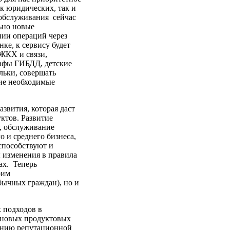
к юридических, так и
 обслуживания сейчас
ьно новые
нии операций через
ке, к сервису будет
 ЖКХ и связи,
рафы ГИБДД, детские
льки, совершать
гие необходимые
звития, которая даст
ктов. Развитие
у, обслуживание
 и среднего бизнеса,
способствуют и
ы изменения в правила
ах. Теперь
оим
бычных граждан), но и
 подходов в
 новых продуктовых
лению репутационной