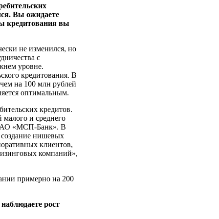
требительских
лся. Вы ожидаете
ты кредитования вы
ески не изменился, но
удничества с
жнем уровне.
ьского кредитования. В
 чем на 100 млн рублей
ляется оптимальным.
бительских кредитов.
 малого и среднего
 ОАО «МСП-Банк». В
 создание нишевых
поративных клиентов,
 лизинговых компаний»,
ании примерно на 200
 наблюдаете рост