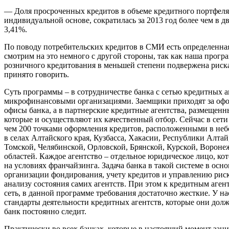
— Доля просроченных кредитов в объеме кредитного портфеля
индивидуальной основе, сократилась за 2013 год более чем в дв
3,41%.
По поводу потребительских кредитов в СМИ есть определенна
смотрим на это немного с другой стороны, так как наша прогр
розничного кредитования в меньшей степени подвержена риска
принято говорить.
Суть программы – в сотрудничестве банка с сетью кредитных 
микрофинансовыми организациями. Заемщики приходят за офо
офисы банка, а в партнерские кредитные агентства, размещенн
которые и осуществляют их качественный отбор. Сейчас в сети 
чем 200 точками оформления кредитов, расположенными в неб
в селах Алтайского края, Кузбасса, Хакасии, Республики Алта
Томской, Челябинской, Орловской, Брянской, Курской, Вороне
областей. Каждое агентство – отдельное юридическое лицо, кото
на условиях франчайзинга. Задача банка в такой системе в осн
организации фондирования, учету кредитов и управлению риск
анализу состояния самих агентств. При этом к кредитным аген
сеть, в данной программе требования достаточно жесткие. У н
стандарты деятельности кредитных агентств, которые они долж
банк постоянно следит.
Практически во всех банках, которые в настоящий момент зан