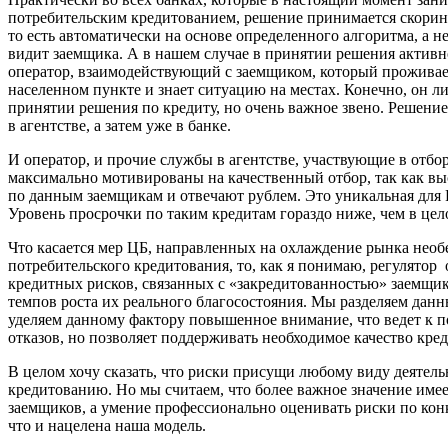
потребительским кредитованием, решение принимается скори
то есть автоматически на основе определенного алгоритма, а н
видит заемщика. А в нашем случае в принятии решения активн
оператор, взаимодействующий с заемщиком, который проживае
населенном пункте и знает ситуацию на местах. Конечно, он л
принятии решения по кредиту, но очень важное звено. Решение
в агентстве, а затем уже в банке.
И оператор, и прочие службы в агентстве, участвующие в отбо
максимально мотивированы на качественный отбор, так как в
по данным заемщикам и отвечают рублем. Это уникальная для 
Уровень просрочки по таким кредитам гораздо ниже, чем в цел
Что касается мер ЦБ, направленных на охлаждение рынка необ
потребительского кредитования, то, как я понимаю, регулятор 
кредитных рисков, связанных с «закредитованностью» заемщи
темпов роста их реального благосостояния. Мы разделяем данн
уделяем данному фактору повышенное внимание, что ведет к
отказов, но позволяет поддерживать необходимое качество кре
В целом хочу сказать, что риски присущи любому виду деятель
кредитованию. Но мы считаем, что более важное значение имее
заемщиков, а умение профессионально оценивать риски по кон
что и нацелена наша модель.