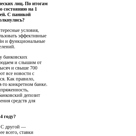
ческих лиц. По итогам
по состоянию на 1
лей. С паникой
толкнулись?
нтересные условия,
ользовать эффективные
йн и функциональные
елений.
ву банковских
людаем и слышим от
тысяч и свыше 700
ют все новости с
ся. Как правило,
м-то конкретном банке.
апряженность,
банковский депозит
ения средств для
4 году?
. С другой —
е всего, ставки