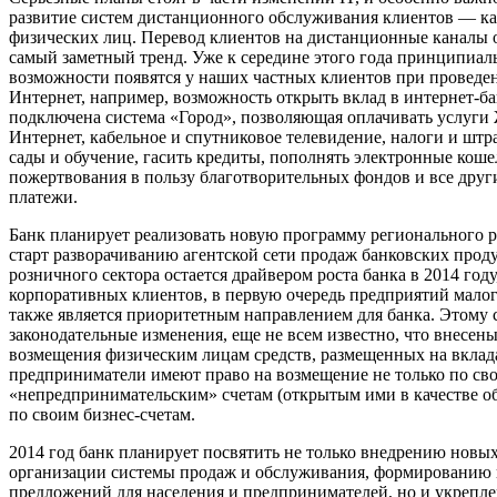
развитие систем дистанционного обслуживания клиентов — ка
физических лиц. Перевод клиентов на дистанционные каналы
самый заметный тренд. Уже к середине этого года принципиал
возможности появятся у наших частных клиентов при проведе
Интернет, например, возможность открыть вклад в интернет-бан
подключена система «Город», позволяющая оплачивать услуги
Интернет, кабельное и спутниковое телевидение, налоги и шт
сады и обучение, гасить кредиты, пополнять электронные коше
пожертвования в пользу благотворительных фондов и все дру
платежи.
Банк планирует реализовать новую программу регионального ра
старт разворачиванию агентской сети продаж банковских проду
розничного сектора остается драйвером роста банка в 2014 год
корпоративных клиентов, в первую очередь предприятий малого
также является приоритетным направлением для банка. Этому 
законодательные изменения, еще не всем известно, что внесен
возмещения физическим лицам средств, размещенных на вклад
предприниматели имеют право на возмещение не только по св
«непредпринимательским» счетам (открытым ими в качестве о
по своим бизнес-счетам.
2014 год банк планирует посвятить не только внедрению новых
организации системы продаж и обслуживания, формированию
предложений для населения и предпринимателей, но и укреп