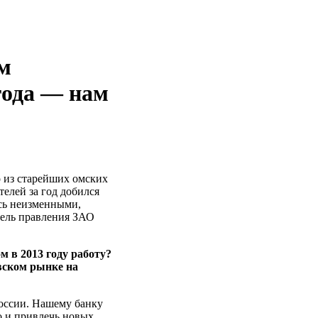
м
года — нам
о из старейших омских
елей за год добился
ись неизменными,
ель правления ЗАО
 в 2013 году работу?
вском рынке на
России. Нашему банку
о и привлечь новых