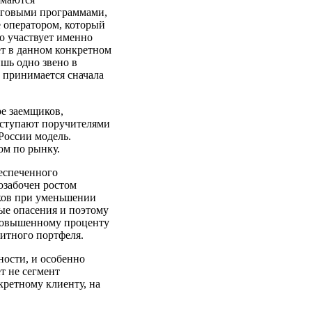
нговыми программами,
е оператором, который
о участвует именно
т в данном конкретном
ишь одно звено в
 принимается сначала
ре заемщиков,
ыступают поручителями
России модель.
ом по рынку.
еспеченного
озабочен ростом
ков при уменьшении
ые опасения и поэтому
 повышенному проценту
дитного портфеля.
ности, и особенно
т не сегмент
кретному клиенту, на