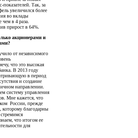
показателей. Так, за
фель увеличился более
ния во вклады
чем в 4 раза.
чив прирост в 64%.
олько акционерами и
ами?
учило от независимого
овень
ечу, что это высокая
банка. В 2013 году
матривающую в период
сутствия и создание
ничном направлении.
уем систему управления
в. Мне кажется, что
нком России, прежде
, которому благодарны
 стремимся
знаем, что итогом ее
ательности для