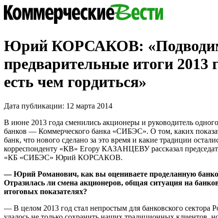
Юрий КОРСАКОВ: «Подводи
предварительные итоги 2013 
есть чем гордиться»
Дата публикации: 12 марта 2014
В июне 2013 года сменились акционеры и руководитель одног
банков — Коммерческого банка «СИБЭС». О том, каких показат
банк, что нового сделано за это время и какие традиции остал
корреспонденту «КВ» Егору КАЗАНЦЕВУ рассказал председат
«КБ «СИБЭС» Юрий КОРСАКОВ.
— Юрий Романович, как вы оцениваете проделанную банком
Отразилась ли смена акционеров, общая ситуация на банко
итоговых показателях?
— В целом 2013 год стал непростым для банковского сектора 
удалось не только сохранить наших традиционных клиентов, н