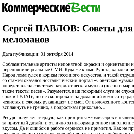
Сергей ПАВЛОВ: Советы для
меломанов
Дата публикации: 01 октября 2014
Соблазнительные артисты непонятной окраски и ориентации 
переполнили реальные СМИ. Куда же кроме Рунета, ханже и ре
Народ ломанулся к корням песенного искусства, и такой отдуш
со стажем оказался ностальгический портал «Советская музык
«представлена советская патриотическая музыка (песни и марш
также тексты песен». Разумеется, ваш покорный слуга не служи
срок в ГУЛАГе, но не скопировать на домашний компьютер ра
чекистах и ежовых рукавицах» не смог. От выложенного конте
всплакнуть не грешно, а подросткам прикольно…
Ресурс получает твердую, как принципы «комиссаров в пыльн
за приятный дизайн и отлично за информационное наполнение.
вкусом. Да и ошибок в работе сервисов не приметил. Как не пр
неравнодушных мастеров родной пропаганды под рубриками «