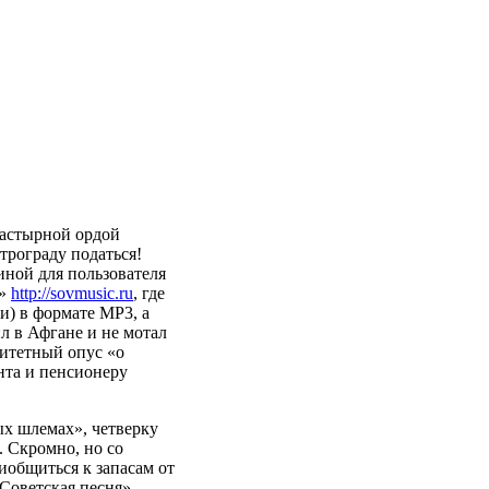
настырной ордой
трограду податься!
иной для пользователя
а»
http://sovmusic.ru
, где
и) в формате MP3, а
л в Афгане и не мотал
ритетный опус «о
нта и пенсионеру
ых шлемах», четверку
 Скромно, но со
иобщиться к запасам от
Советская песня»,