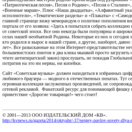
«Патриотическая песня», Песня о Родине», «Песня о Сталине»,
«Военные марши». Плюс «Наша двадцатка», «Алфавитный указ
исполнители», «Тематические разделы» и «Плакаты» с «Самод
главной странице вижу меморандум о политике пополнения в
портала от его хозяина: «Здесь я попытался собрать коллекцию
от советской эпохи. Все они некогда были популярны и широко
селах нашей необъятной Родины. Некоторые из них и сегодня з
кто родился и вырос в нашей стране, а другие, наоборот, давно
лет». Все разысканные на этом Интернет-представительстве не
большевистских пиитов в два клика мышкой просто загрузить 
чтите антипиратский закон) прослушать, не покидая Глобально
потратив на это ни нервы, ни копейки.
Сайт «Советская музыка» должен находиться в избранных циф
любимого браузера — модного в отечественных пенатах. Тут се
огромная коллекция заслуженных произведений, не сопровож
сетевой рекламой. Фанатский ресурс для понимающей фишку 
приветствие «Дорогие товарищи!» чего стоит!
© 2001—2013 ООО ИЗДАТЕЛЬСКИЙ ДОМ «КВ».
http://kvnews.ru/gazeta/2014/oktyabr/-37/sergey-pavlov-sovety-dly