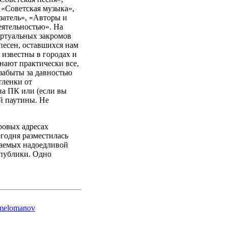
 «Советская музыка»,
атель», «Авторы и
еятельностью». На
иртуальных закромов
 песен, оставшихся нам
 известны в городах и
нают практически все,
 забыты за давностью
тленки от
на ПК или (если вы
й паутины. Не
ровых адресах
годня разместилась
даемых надоедливой
публики. Одно
a-melomanov