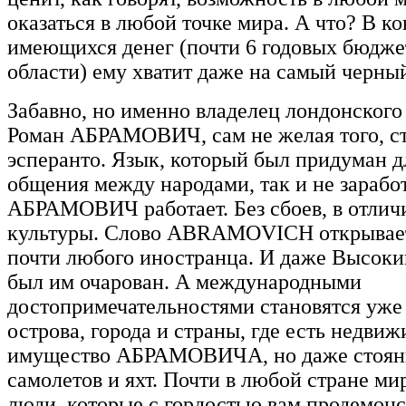
оказаться в любой точке мира. А что? В к
имеющихся денег (почти 6 годовых бюдж
области) ему хватит даже на самый черный
Забавно, но именно владелец лондонского
Роман АБРАМОВИЧ, сам не желая того, с
эсперанто. Язык, который был придуман д
общения между народами, так и не заработ
АБРАМОВИЧ работает. Без сбоев, в отличи
культуры. Слово ABRAMOVICH открывает
почти любого иностранца. И даже Высоки
был им очарован. А международными
достопримечательностями становятся уже 
острова, города и страны, где есть недви
имущество АБРАМОВИЧА, но даже стоян
самолетов и яхт. Почти в любой стране ми
люди, которые с гордостью вам продемон