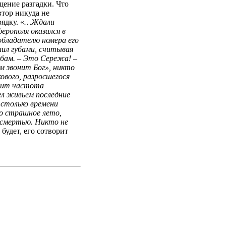
ение разгадки. Что
втор никуда не
ядку. «
…Ждали
ерополя оказался в
обладателю номера его
лил губами, считывая
губам. – Это Сережа! –
м звонит Бог», никто
кового, разросшегося
днит частота
дел живьем последние
 столько времени
 то страшное лето,
 смертью. Никто не
 будет, его сотворит