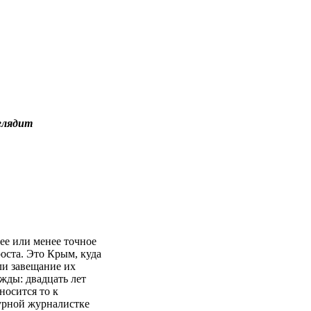
ыглядит
е или менее точное
роста. Это Крым, куда
ли завещание их
жды: двадцать лет
носится то к
мурной журналистке