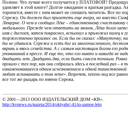
Полине. Что лучше всего получается у ПЛАТОВОЙ? Предощущ
удивляет в этой книге? Долгое ожидание и краткая разгадка. А
торопится, вместе с ним может не спешить читатель. Все по пор
Сережу. Он должен был прилететь еще вчера, но вместо Симф
Люцерне. О чем и сообщил Лёке – единственному счастливому 
мобильного. Прежде чем ответить на звонок, Лёка долго шеве
имя с дисплея, затем покраснел, вспыхнул и приложил палец к 
торжественно произнес он. Если бы он сказал: «Минуточку, на
бы не удивился. Сережа и есть бог их многочисленного, бестол
вкривь и вкось семейства. А с самым настоящим Богом его ро
упоминаний в прессе. И еще то, что его никто и никогда не ви
двадцать лет. Двадцать два, если быть совсем точным. Ровно
прошло с тех пор, как они собрались здесь в последний раз – в
ознаменовавшееся одним исчезновением и одной таинственной
любит вспоминать о том лете
». Впрочем, хеппи-энд все равно
все тот же рыцарь по имени Сережа.
© 2001—2013 ООО ИЗДАТЕЛЬСКИЙ ДОМ «КВ».
http://kvnews.ru/gazeta/2014/oktyabr/-41/to-samoe-leto