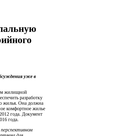
ипальную
рийного
бсуждения уже в
ам жилищной
беспечить разработку
о жилья. Она должна
ное комфортное жилье
2012 года. Документ
016 года.
 перспективном
ертяева для