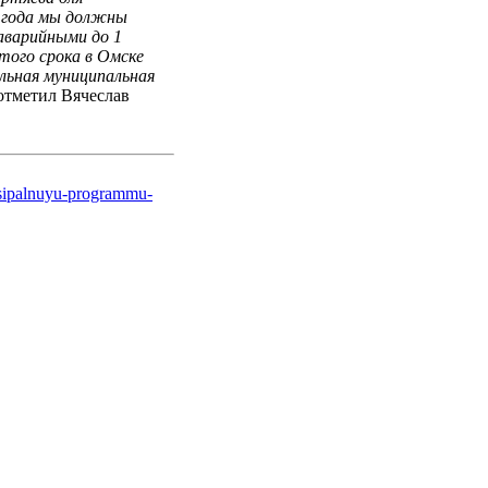
7 года мы должны
аварийными до 1
этого срока в Омске
льная муниципальная
 отметил Вячеслав
tsipalnuyu-programmu-