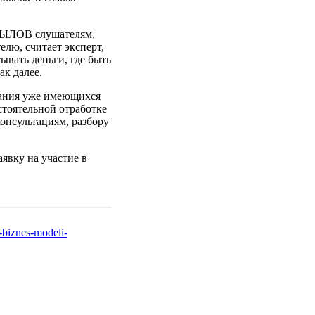
КРЫЛОВ слушателям,
лю, считает эксперт,
тывать деньги, где быть
ак далее.
вания уже имеющихся
стоятельной отработке
онсультациям, разбору
явку на участие в
y-biznes-modeli-