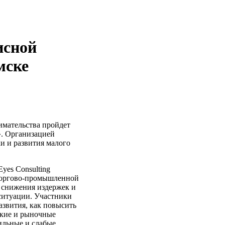
исной
мске
имательства пройдет
». Организацией
и и развития малого
yes Consulting
 Торгово-промышленной
 снижения издержек и
ситуации. Участники
азвития, как повысить
ские и рыночные
ильные и слабые