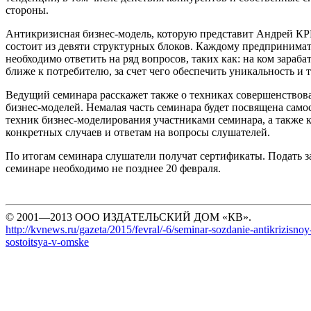
стороны.
Антикризисная бизнес-модель, которую представит Андрей 
состоит из девяти структурных блоков. Каждому предпринимате
необходимо ответить на ряд вопросов, таких как: на ком зараба
ближе к потребителю, за счет чего обеспечить уникальность и т
Ведущий семинара расскажет также о техниках совершенство
бизнес-моделей. Немалая часть семинара будет посвящена само
техник бизнес-моделирования участниками семинара, а также к
конкретных случаев и ответам на вопросы слушателей.
По итогам семинара слушатели получат сертификаты. Подать за
семинаре необходимо не позднее 20 февраля.
© 2001—2013 ООО ИЗДАТЕЛЬСКИЙ ДОМ «КВ».
http://kvnews.ru/gazeta/2015/fevral/-6/seminar-sozdanie-antikrizisno
sostoitsya-v-omske