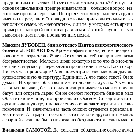
предпринимательства». Но что потом с этим делать? Станут л
основам школьники предпринимателями – большой вопрос. Из
которые прошли через наш Центр, я четко могу выделить груп
именно на результат. Это люди, которые приехали откуда-то, з
неполных семей, из «небогатых». Или те, у которых есть ярк
пример, на который они хотят равняться. Из этой группы на мо
выросли и достигали поставленных целей.
Максим ДУБОВЕЦ, бизнес-тренер Центра психологического
бизнеса «LEGE ARTIS».
Кроме инфантилизма,
е
сть еще одна 
говорим о возрасте до 35 лет. Это явление сейчас принято на
безграмотностью. Молодые люди зачастую не то что бизнес-пла
они не всегда могут пересказать прочитанный текст. Как говори
Почему так происходит? А вы посмотрите, сколько молодых л
художественную литературу. Единицы. А что такое текст? Он з
думать. И хорошее образование учит человека думать. А умение
главных навыков, без которых предприниматель сможет в лучш
батут или открыть ларек. Он не сможет построить бизнес в мас
Обратите внимание, что произошло с Омском. Сегодня достат
организованную группу населения составляют аграрии в перв
поколении. И значительная часть омских студентов приехала в 
местности. А аграрный сектор – это все-таки другой тип мышл
аграрной среды не было никогда необходимости мыслить масш
Владимир САМОТОЙ
. Да, согласен, образование сейчас дума