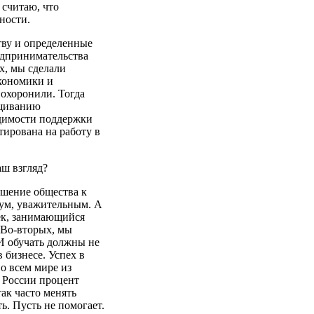
 считаю, что
ности.
тву и определенные
едпринимательства
-х, мы сделали
экономики и
охоронили. Тогда
ащиванию
одимости поддержки
тирована на работу в
аш взгляд?
ошение общества к
ум, уважительным. А
ек, занимающийся
. Во-вторых, мы
 И обучать должны не
 бизнесе. Успех в
о всем мире из
 России процент
ак часто менять
ь. Пусть не помогает.