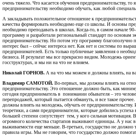
очень тяжело. Что касается обучения предпринимательству, то я
предпринимательству необходимо обучать, как любой специаль
А закладывать положительное отношение к предпринимательс
качества формировать необходимо еще со школы. И основы пр
необходимо преподавать в школах. Когда-то, в самом начале 90
программу и разработали региональный стандарт по основам 
предпринимательству. Но потом эту программу благополучно п
интерес был – сейчас интереса нет. Как нет и системы по выр
предпринимателей. Есть только публичные заявления о необх
бизнеса. И результат мы все прекрасно видим. Молодежь ориен
госструктурах, и мы ни на что не влияем.
Николай ГОРНОВ.
А на что мы можем и должны влиять, на в
Владимир САМОТОЙ.
Во-первых, мы должны влиять на отн
предпринимательству. Это отношение должно быть, как миним
сегодня предприниматель в понимании обывателя – это челов
перепродажей, который пытается обмануть, и все такое прочее
должны влиять на молодежь, обучать ее предпринимательству.
теоретики, а сами предприниматели, которые добились успеха в
большей степени сопутствует тем, у кого сильная мотивация. В
огромного количества стартапов выживают единицы. А у нас в
выживаемости еще меньше. В-третьих, государство не должно т
правила игры. Мы не говорим, что государство должно помогат