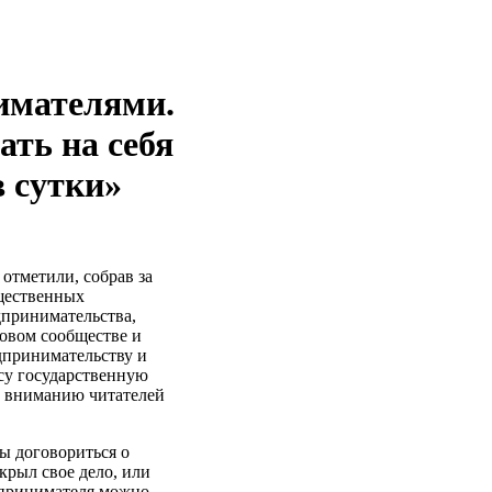
имателями.
ать на себя
в сутки»
отметили, собрав за
щественных
дпринимательства,
ловом сообществе и
дпринимательству и
су государственную
м вниманию читателей
ы договориться о
крыл свое дело, или
едпринимателя можно