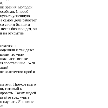
и,
ки зрения, молодой
пособами. Способ
какую-то успешную
а самом деле работает,
я со своим бывшим
 некая бизнес-идея, он
ги на открытие
стается на
ооценили и так далее.
дание что «нам
ая часть все же
ая собственные 15-20
ающий
ое количество проб и
мателя. Прежде всего
ли, готовый к
ировать. Таких людей
авайте всех учить
о научить. Я вполне
вы