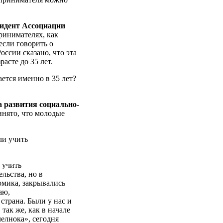
идент Ассоциации
ринимателях, как
если говорить о
ссии сказано, что эта
асте до 35 лет.
ается именно в 35 лет?
развития социально-
инято, что молодые
ли учить
 учить
льства, но в
омика, закрывались
таю,
страна. Были у нас и
так же, как в начале
челнока», сегодня