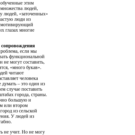
и обученные этим
 множества людей,
пу людей, «заточенных»
ачастую люди из
ий мотивирующий
их глазах многие
 сопровождения
проблема, если мы
зывать функциональной
н не могут составить,
тся, «много букав».
юдей читают
аставляет человека
 думать – это один из
ем случае поставить
штабах города, страны.
очно большую и
ом или втором
город из сельской
ения. У людей из
табно.
ть не учит. Но не могу