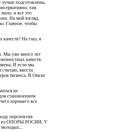
ле лучше подготовлены,
онсервативно, там
 мало, и все это
нии. На мой взгляд,
хо. Главное, чтобы
 качеств? На глаз, я
ы. Мы уже много лет
личностных качеств.
звена. И если мы
я считаю, ввести
ров бизнеса. В Омске
маться не
для становлением
ичего хорошего все
оводу перспектив
ли из ОПОРЫ РОСИИ. У
 молодых...