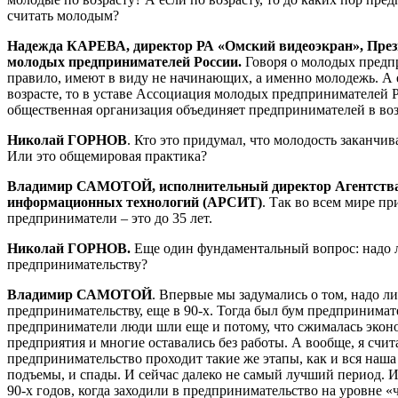
считать молодым?
Надежда КАРЕВА, директор РА «Омский видеоэкран»,
През
молодых предпринимателей России
.
Говоря о молодых предп
правило, имеют в виду не начинающих, а именно молодежь. А 
возрасте, то в уставе Ассоциация молодых предпринимателей Ро
общественная организация объединяет предпринимателей в возр
Николай ГОРНОВ
. Кто это придумал, что молодость заканчив
Или это общемировая практика?
Владимир САМОТОЙ, исполнительный директор Агентства 
информационных технологий (АРСИТ)
. Так во всем мире пр
предприниматели – это до 35 лет.
Николай ГОРНОВ.
Еще один фундаментальный вопрос: надо 
предпринимательству?
Владимир САМОТОЙ
. Впервые мы задумались о том, надо ли
предпринимательству, еще в 90-х. Тогда был бум предпринимате
предприниматели люди шли еще и потому, что сжималась экон
предприятия и многие оставались без работы. А вообще, я счи
предпринимательство проходит такие же этапы, как и вся наша 
подъемы, и спады. И сейчас далеко не самый лучший период. И 
90-х годов, когда заходили в предпринимательство на уровне «