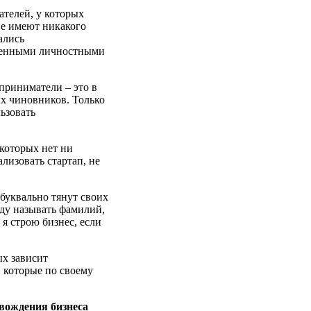
телей, у которых
не имеют никакого
ались
еленными личностными
приниматели – это в
х чиновников. Только
ьзовать
у которых нет ни
лизовать стартап, не
буквально тянут своих
буду называть фамилий,
я строю бизнес, если
ых зависит
 которые по своему
вождения бизнеса