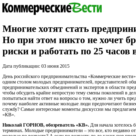
Многие хотят стать предприн
Но при этом никто не хочет бр
риски и работать по 25 часов 
Дата публикации: 03 июня 2015
День российского предпринимательства «Коммерческие вести» 
одним столом молодых предпринимателей, представителей об
предпринимательских объединений и экспертов в области пре
чтобы обсудить крайне непростую тему смены поколений в де
попытаться найти ответ на вопросы о том, нужно ли учить пре
почему наиболее активные молодые люди предпочитают бизне
службу? Самые интересные моменты дискуссии мы предлагае
«КВ».
Николай ГОРНОВ, обозреватель «КВ».
Для начала хотелось б
терминах. Молодые предприниматели – это все, кто недавно от
молодые по возрасту? А если по возрасту, то до каких пор пр