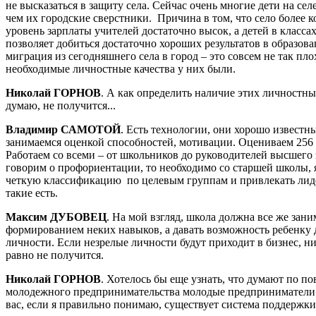
не высказаться в защиту села. Сейчас очень многие дети на се
чем их городские сверстники. Причина в том, что село более к
уровень зарплаты учителей достаточно высок, а детей в классах
позволяет добиться достаточно хороших результатов в образова
миграция из сегодняшнего села в город – это совсем не так пло
необходимые личностные качества у них были.
Николай ГОРНОВ
. А как определить наличие этих личностных
думаю, не получится...
Владимир САМОТОЙ
. Есть технологии, они хорошо известн
занимаемся оценкой способностей, мотивации. Оцениваем 256 
Работаем со всеми – от школьников до руководителей высшего 
говорим о профориентации, то необходимо со старшей школы, 
четкую классификацию по целевым группам и привлекать лиде
такие есть.
Максим ДУБОВЕЦ
. На мой взгляд, школа должна все же зани
формированием неких навыков, а давать возможность ребенку 
личности. Если незрелые личности будут приходит в бизнес, н
равно не получится.
Николай ГОРНОВ
. Хотелось бы еще узнать, что думают по п
молодежного предпринимательства молодые предпринимате
вас, если я правильно понимаю, существует система поддержки