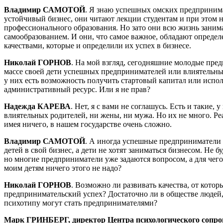
Владимир САМОТОЙ
. Я знаю успешных омских предпринима
устойчивый бизнес, они читают лекции студентам и при этом 
профессионального образования. Но зато они всю жизнь заним
самообразованием. И они, что самое важное, обладают опред
качествами, которые и определили их успех в бизнесе.
Николай ГОРНОВ
. На мой взгляд, сегодняшние молодые пред
массе своей дети успешных предпринимателей или влиятельны
у них есть возможность получить стартовый капитал или испол
административный ресурс. Или я не прав?
Надежда КАРЕВА
. Нет, я с вами не соглашусь. Есть и такие, 
влиятельных родителей, ни жены, ни мужа. Но их не много. Реа
имея ничего, в нашем государстве очень сложно.
Владимир САМОТОЙ
. А иногда успешные предприниматели 
детей в свой бизнес, а дети не хотят заниматься бизнесом. Не 
но многие предприниматели уже задаются вопросом, а для чего 
моим детям ничего этого не надо?
Николай ГОРНОВ
. Возможно ли развивать качества, от котор
предпринимательский успех? Достаточно ли в обществе людей,
психотипу могут стать предпринимателями?
Марк ГРИНБЕРГ, директор Центра психологического сопро