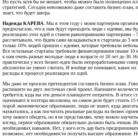
Но пусть хотя бы не мешает, чтобы можно было полноценно пл
стратегией. Сегодня невозможно даже составить бизнес-план, 
знает, что будет завтра.
Надежда КАРЕВА
. Мы в этом году с моим партнером органи
предполагали, что к нам будут приходить люди с идеями, мы б
реализацию этих идей и станем равноправными партнерами – 5
рассчитывали, что будем сами вкладываться в стартапы до 5 млн
только 10% людей пришли с идеями, которые требовали небол
Все остальные стартапы требовали финансирования свыше 10 
к нам очень разные молодые люди в возрасте от 20 лет до 30. Н
практически у всех бизнес-идеи были непроработанными сове
абсолютно не умеют считать. И вообще не понимают, какие их
расходы в процессе реализации их идей.
Мы даже не просили претендентов составить бизнес-план. Гов
распишите на двух листочках свой проект. Напишите количеств
требуется, куда вы эти деньги планируете потратить. В итоге с
оценивают в полтора миллиона, на самом деле будет стоить 15
порой экономическое образование, люди не знают, куда двигат
нахватались, а как посчитать реальные расходы на бизнес-проек
хочу никого обидеть, но я не представляю, чему можно научить
взгляд, первое образование обязательно должно быть очным. Ин
необходимых навыков. Нет, у кого есть дар быть предпринимате
возможно, нет необходимости получать высшее образование. 