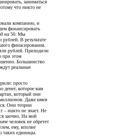
анировать, заниматься
потому что никто не
зовали компанию, и
удем финансировать
0 на 50. Мы
 рублей. В результате
ьшого финасирования.
млн рублей. Приходили
о при этом
ршенно. Большинство
 ждут реальные
орили: просто
о денег, которое вам
тартап, который они
 миллионов. Даже имея
ься. Они теории
т – никто не знает. Не
ся заочно. На мой
аче человек не обретет
лем, ему, вполне
Но таких единицы.