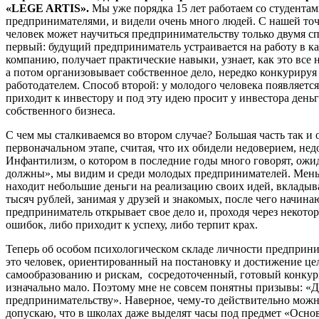
«LEGE ARTIS».
Мы уже порядка 15 лет работаем со студентам
предпринимателями, и видели очень много людей. С нашей точ
человек может научиться предпринимательству только двумя с
первый: будущий предприниматель устраивается на работу в 
компанию, получает практические навыки, узнает, как это все н
а потом организовывает собственное дело, нередко конкуриру
работодателем. Способ второй: у молодого человека появляется
приходит к инвестору и под эту идею просит у инвестора день
собственного бизнеса.
С чем мы сталкиваемся во втором случае? Большая часть так и о
первоначальном этапе, считая, что их обидели недоверием, нед
Инфантилизм, о котором в последние годы много говорят, ожи
должны», мы видим и среди молодых предпринимателей. Меньш
находит небольшие деньги на реализацию своих идей, вкладыв
тысяч рублей, занимая у друзей и знакомых, после чего начин
предприниматель открывает свое дело и, проходя через некотор
ошибок, либо приходит к успеху, либо терпит крах.
Теперь об особом психологическом складе личности предприни
это человек, ориентированный на постановку и достижение це
самообразованию и рискам, сосредоточенный, готовый конкур
изначально мало. Поэтому мне не совсем понятны призывы: «Д
предпринимательству». Наверное, чему-то действительно можн
допускаю, что в школах даже выделят часы под предмет «Осно