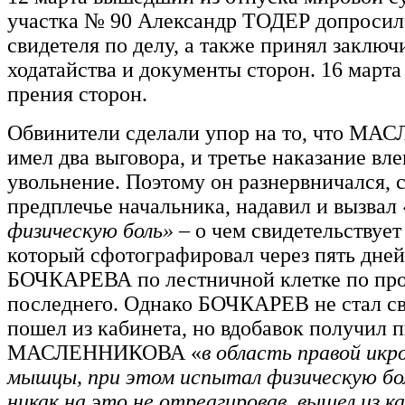
участка № 90 Александр ТОДЕР допросил
свидетеля по делу, а также принял заклю
ходатайства и документы сторон. 16 марта
прения сторон.
Обвинители сделали упор на то, что М
имел два выговора, и третье наказание вл
увольнение. Поэтому он разнервничался, с
предплечье начальника, надавил и вызвал
физическую боль»
– о чем свидетельствует
который сфотографировал через пять дней
БОЧКАРЕВА по лестничной клетке по пр
последнего. Однако БОЧКАРЕВ не стал св
пошел из кабинета, но вдобавок получил п
МАСЛЕННИКОВА «
в область правой ик
мышцы, при этом испытал физическую бол
никак на это не отреагировав, вышел из к