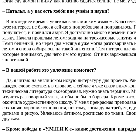
когда еду домой и вижу, как красиво садится солнце, не могу у
– Наталья, а у вас есть хобби вне учебы и науки?
– В последнее время я увлеклась английским языком. Классичес
вузе интереса не было, а сейчас я попробовала и понравилось. 
получаться, и появился азарт. Я достаточно много времени по
языку. Начала прошлым летом: ходила на трехчасовые занятия ч
Темп бешеный, но через два месяца я уже могла разговаривать 
летом я снова собираюсь на такой интенсив. Там интересные л
которые понимают, для чего им это нужно. От них заряжаешьс
энергетикой.
– В вашей работе это увлечение помогает?
– Да, я читаю на английском новую литературу для проекта. Р
каждое слово смотреть в словаре, а сейчас я уже сразу вижу ко
техническая литература своеобразная, нужно знать термины. М
изучить разговорный язык, чтобы не было барьера. Кроме того,
окончила художественную школу. У меня прекрасная преподава
сохраняю хорошие отношения, поэтому, когда душа требует, еду
детками и рисую. Увлекаюсь батиком, росписью по ткани. Сво
друзьям.
– Кроме победы в «У.М.Н.И.К.е» какие достижения, наград