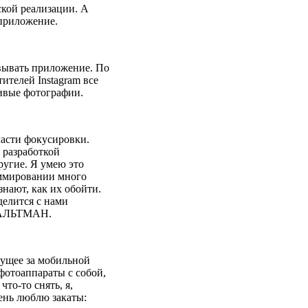
ской реализации. А
 приложение.
овывать приложение. По
ителей Instagram все
сивые фотографии.
асти фокусировки.
 разработкой
ругие. Я умею это
аммировании много
знают, как их обойти.
делится с нами
ч АЛЬТМАН.
удущее за мобильной
фотоаппараты с собой,
то-то снять, я,
ень люблю закаты: