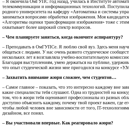
– Я окончила ОмГУПС год назад, училась в Институте автомат
телекоммуникации и информационных технологий. Поступила
родного университета на кафедру «Автоматика и системы упра
заниматься вопросами обработки изображения. Моя кандидатск
«Алгоритмы оценки трансформации изображения» тоже с этим 
охватывает более широкий спектр вопросов.
– Чем планируете заняться, когда окончите аспирантуру?
– Преподавать в ОмГУПСе. Я люблю свой вуз. Здесь меня науч
общаться с людьми. У нас очень развито студенческое сообщес
нескольких лет я возглавляла учебно-воспитательную комиссию
Благодаря выступлениям, умею держаться на публике, удержив
что опыт студенческой жизни мне пригодился на конкурсе «У.М
– Захватить внимание жюри сложнее, чем студентов…
– Самое главное – показать, что это интересно каждому вне зав
какие специалисты тебя слушают. Одна из трудностей на конкур
том, что в жюри тебя оценивают профессионалы из разных обла
доступно объяснить каждому, почему твой проект важен, где е
чтобы любой человек вне зависимости от того, IT-технологиям
дизайном, все понял.
– Вы участвовали впервые. Как реагировало жюри?