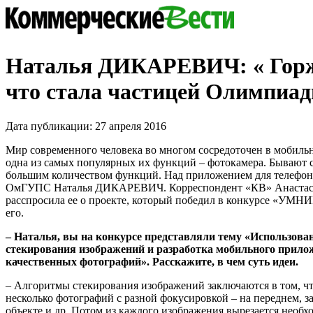
Наталья ДИКАРЕВИЧ: « Горж
что стала частицей Олимпиад
Дата публикации: 27 апреля 2016
Мир современного человека во многом сосредоточен в мобиль
одна из самых популярных их функций – фотокамера. Бывают с
большим количеством функций. Над приложением для телефона
ОмГУПС Наталья ДИКАРЕВИЧ. Корреспондент «КВ» Анаст
расспросила ее о проекте, который победил в конкурсе «УМНИ
его.
– Наталья, вы на конкурсе представляли тему «Использова
стекирования изображений и разработка мобильного прило
качественных фотографий». Расскажите, в чем суть идеи.
– Алгоритмы стекирования изображений заключаются в том, чт
несколько фотографий с разной фокусировкой – на переднем, з
объекте и др. Потом из каждого изображения вырезается необ