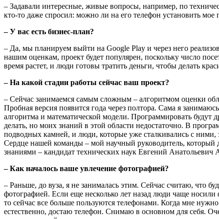
– Задавали интересные, живые вопросы, например, по техниче
кто-то даже спросил: можно ли на его телефон установить мое
– У вас есть бизнес-план?
– Да, мы планируем выйти на Google Play и через него реализ
нашим оценкам, проект будет популярен, поскольку число посет
время растет, и люди готовы тратить деньги, чтобы делать кра
– На какой стадии работы сейчас ваш проект?
– Сейчас занимаемся самым сложным – алгоритмом оценки обл
Пробная версия появится года через полтора. Сама я занимаюсь
алгоритма и математической модели. Программировать будут д
делать, но моих знаний в этой области недостаточно. В прогр
подводных камней, и люди, которые уже сталкивались с ними, 
Сердце нашей команды – мой научный руководитель, который 
знаниями – кандидат технических наук Евгений Анатольеви
– Как началось ваше увлечение фотографией?
– Раньше, до вуза, я не занималась этим. Сейчас считаю, что б
фотографией. Если еще несколько лет назад люди чаще носили 
то сейчас все больше пользуются телефонами. Когда мне нужно ч
естественно, достаю телефон. Снимаю в основном для себя. Оч