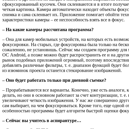
сфокусированный кусочек. Они склеиваются и в итоге получа
четкая картинка. Камера автоматически находит объекты фокус
снимка и сама склеивает их. Приложение помогает обойти тех
характеристики камеры – ее неспособность взять все в фокус.
– На какие камеры рассчитана программа?
– Она для камер мобильных устройств, на которых есть возмо
фокусировки. На старых, где фокусировка была только на бескон
сожалению, не установишь. Сейчас мы создаем программу для
ОС Android, а позже можно будет распространить ее и на друг
рынок подобных приложений огромный, поэтому впоследстви
добавлять различные фильтры, т. е. диапазон функций будет б
из изюминок проекта останется стекирование изображений.
– Оно будет работать только при дневной съемке?
– Прорабатываются все варианты. Конечно, уже есть аналоги, 
делать, но они в основном работают за счет контуризации, т. е.
увеличивают четкость изображения. У нас же совершенно друг
сам выбирает, на чем фокусироваться. Кроме того, еще одной 
особенностью программы будет алгоритм быстрой оценки фок
– Сейчас вы учитесь в аспирантуре…