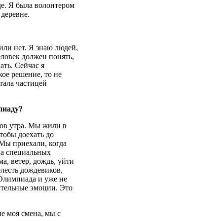
де. Я была волонтером
 деревне.
или нет. Я знаю людей,
еловек должен понять,
ать. Сейчас я
кое решение, то не
стала частицей
пиаду?
сов утра. Мы жили в
тобы доехать до
 Мы приехали, когда
на специальных
а, ветер, дождь, уйти
елесть дождевиков,
Олимпиада и уже не
ительные эмоции. Это
е моя смена, мы с