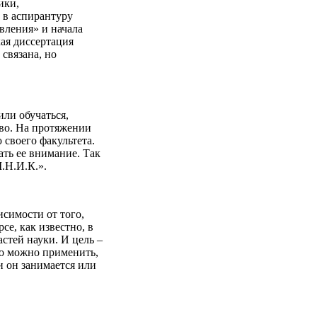
ики,
 в аспирантуру
вления» и начала
ая диссертация
связана, но
или обучаться,
тво. На протяжении
 своего факультета.
ать ее внимание. Так
.Н.И.К.».
исимости от того,
се, как известно, в
стей науки. И цель –
го можно применить,
и он занимается или