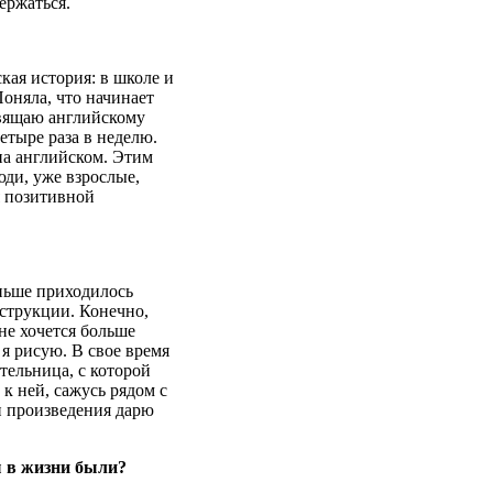
держаться.
кая история: в школе и
Поняла, что начинает
свящаю английскому
етыре раза в неделю.
на английском. Этим
юди, уже взрослые,
я позитивной
аньше приходилось
нструкции. Конечно,
не хочется больше
 я рисую. В свое время
тельница, с которой
 к ней, сажусь рядом с
и произведения дарю
ы в жизни были?