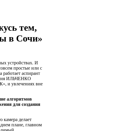
усь тем,
ы в Сочи»
ных устройствах. И
овсем простые или с
 работает аспирант
асия ИЛЬЧЕНКО
К», и увлечениях вне
ние алгоритмов
жения для создания
о камера делает
аднем плане, главном
ходимый