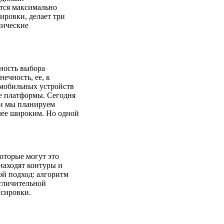
ется максимально
ировки, делает три
нические
жность выбора
ечность, ее, к
 мобильных устройств
ие платформы. Сегодня
и мы планируем
олее широким. Но одной
которые могут это
 находят контуры и
ой подход: алгоритм
отличительной
усировки.