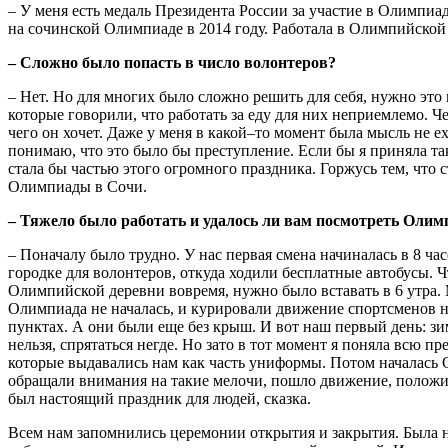
– У меня есть медаль Президента России за участие в Олимпиа
на сочинской Олимпиаде в 2014 году. Работала в Олимпийской
– Сложно было попасть в число волонтеров?
– Нет. Но для многих было сложно решить для себя, нужно это 
которые говорили, что работать за еду для них неприемлемо. Ч
чего он хочет. Даже у меня в какой–то момент была мысль не ех
понимаю, что это было бы преступление. Если бы я приняла та
стала бы частью этого огромного праздника. Горжусь тем, что 
Олимпиады в Сочи.
– Тяжело было работать и удалось ли вам посмотреть Олим
– Поначалу было трудно. У нас первая смена начиналась в 8 ча
городке для волонтеров, откуда ходили бесплатные автобусы. Ч
Олимпийской деревни вовремя, нужно было вставать в 6 утра.
Олимпиада не началась, и курировали движение спортсменов 
пунктах. А они были еще без крыш. И вот наш первый день: зим
нельзя, спрятаться негде. Но зато в тот момент я поняла всю пр
которые выдавались нам как часть униформы. Потом началась 
обращали внимания на такие мелочи, пошло движение, полож
был настоящий праздник для людей, сказка.
Всем нам запомнились церемонии открытия и закрытия. Была н