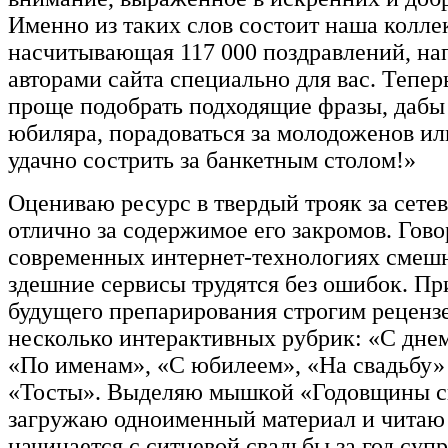
Именно из таких слов состоит наша колле
насчитывающая 117 000 поздравлений, н
авторами сайта специально для вас. Тепер
проще подобрать подходящие фразы, дабы
юбиляра, порадоваться за молодоженов ил
удачно сострить за банкетным столом!»
Оцениваю ресурс в твердый трояк за сетев
отлично за содержимое его закромов. Гово
современных интернет-технологиях смешн
здешние сервисы трудятся без ошибок. П
будущего препарирования строгим реценз
несколько интерактивных рубрик: «С дне
«По именам», «С юбилеем», «На свадьбу
«Тосты». Выделяю мышкой «Годовщины с
загружаю одноименный материал и читаю 
начинается с ситцевой свадьбы за год суп