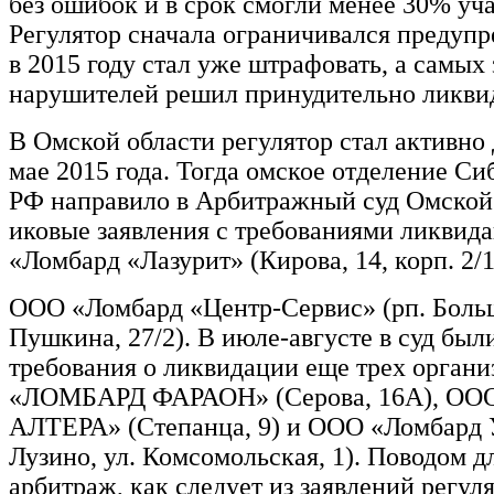
без ошибок и в срок смогли менее 30% уч
Регулятор сначала ограничивался предуп
в 2015 году стал уже штрафовать, а самых
нарушителей решил принудительно ликви
В Омской области регулятор стал активно 
мае 2015 года. Тогда омское отделение С
РФ направило в Арбитражный суд Омской
иковые заявления с требованиями ликви
«Ломбард «Лазурит» (Кирова, 14, корп. 2/
ООО «Ломбард «Центр-Сервис» (рп. Больш
Пушкина, 27/2). В июле-августе в суд бы
требования о ликвидации еще трех орган
«ЛОМБАРД ФАРАОН» (Серова, 16А), О
АЛТЕРА» (Степанца, 9) и ООО «Ломбард У
Лузино, ул. Комсомольская, 1). Поводом д
арбитраж, как следует из заявлений регуля