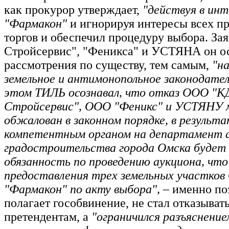
как прокурор утверждает,
"действуя в ин
"Фармакон"
и игнорируя интересы всех п
торгов и обеспечил процедуру выбора. За
Стройсервис", "Феникса" и УСТЯНА он ос
рассмотрения по существу, тем самым,
"н
земельное и антимонопольное законодател
этом ТИЛЬ осознавал, что отказ ООО "К
Стройсервис", ООО "Феникс" и УСТЯНУ
обжалован в законном порядке, в результа
компетентным органом на департамент 
градостроительства города Омска будет
обязанность по проведению аукциона, что
предоставления трех земельных участко
"Фармакон" по акту выбора",
– именно по
полагает гособвинение, не стал отказыват
претендентам, а
"ограничился разъяснение