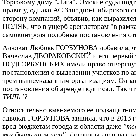
Торговому дому "Лига". Омские суды подт
правоту, однако АС Западно-Сибирского о
сторону компаний, объявив, как выразилс
ПОЛЯК, что в ущерб арендаторам "в рамк
самоконтроля подобные постановления отм
Адвокат Любовь ГОРБУНОВА добавила, ч
Вячеслав ДВОРАКОВСКИЙ и его первый 
ПОДГОРБУНСКИХ имели право отвергнут
постановления о выделении участков по а
трем вышеуказанным организациям. Одна
постановления об аренде подписал. Так чт
ТИЛЬ"?
Относительно вменяемого ее подзащитно
адвокат ГОРБУНОВА заявила, что в 2013 г
вред бюджетам города и области даже
"те
мог быть причинен".
Договоры аренды с 