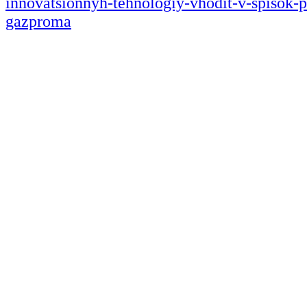
innovatsionnyh-tehnologiy-vhodit-v-spisok-
gazproma