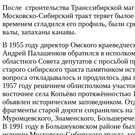
После строительства Транссибирской маг
Московско-Сибирский тракт теряет былое 
временем сгладился его профиль, были с
валы, запаханы канавы.
В 1955 году директор Омского краеведчес
Андрей Палашенков обратился в исполком
областного Совета депутатов с просьбой п
старого сибирского тракта памятником ис
вопроса откладывалось и продлилось два г
1957 году решением облисполкома участок
восточнее села Копьёво протяжённостью 
объявлен историческим заповедником. От
фрагменты старой дороги сохранились на
Муромцевского, Знаменского, Большерече
В 1991 году в Большеуковском районе бы
истории Московско-Сибирского тракта, к