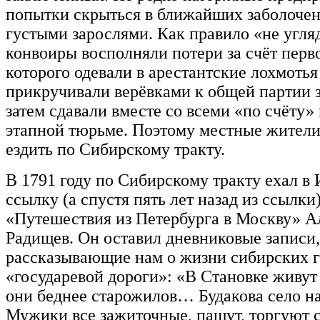
попытки скрыться в ближайших заболочен
густыми зарослями. Как правило «не угл
конвоиры восполняли потери за счёт перво
которого одевали в арестантские лохмотья
прикручивали верёвками к общей партии 
затем сдавали вместе со всеми «по счёту»
этапной тюрьме. Поэтому местные жители
ездить по Сибирскому тракту.
В 1791 году по Сибирскому тракту ехал 
ссылку (а спустя пять лет назад из ссылки
«Путешествия из Петербурга в Москву» А
Радищев. Он оставил дневниковые записи,
рассказывающие нам о жизни сибирских г
«государевой дороги»: «В Становке живут
они беднее старожилов… Будакова село н
Мужики все зажиточные, пашут, торгуют 