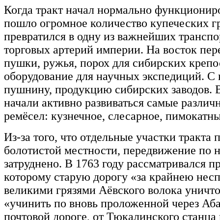
Когда тракт начал нормально функциониро
пошло огромное количество купеческих гр
превратился в одну из важнейших трансп
торговых артерий империи. На восток пер
пушки, ружья, порох для сибирских крепо
оборудование для научных экспедиций. С 
пушнину, продукцию сибирских заводов. 
начали активно развиваться самые разли
ремёсел: кузнечное, слесарное, пимокатн
Из-за того, что отдельные участки тракта 
болотистой местности, передвижение по 
затруднено. В 1763 году рассматривался пр
которому старую дорогу «за крайнею нес
великими грязями Аёвского волока уничт
«учинить по вновь проложенной через Аб
почтовой дороге, от Тюкалинского станца