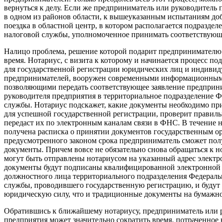
вернуться к делу. Если же предприниматель или руководитель 
в одном из районов области, к вышеуказанным испытаниям доб
поездка в областной центр, в котором располагается подразде
налоговой службы, уполномоченное принимать соответствующ
Налицо проблема, решение которой подарит предпринимателю 
время. Нотариус, с визита к которому и начинается процесс п
для государственной регистрации юридических лиц и индиви
предпринимателей, вооружен современными информационным
позволяющими передать соответствующее заявление предприн
руководителя предприятия в территориальное подразделение 
службы. Нотариус подскажет, какие документы необходимо пр
для успешной государственной регистрации, проверит правиль
передаст их по электронным каналам связи в ФНС. В течение 
получена расписка о принятии документов государственным о
предусмотренного законом срока предприниматель сможет пол
документы. Причем вовсе не обязательно снова обращаться к н
могут быть отправлены нотариусом на указанный адрес элект
документы будут подписаны квалифицированной электронной
должностного лица территориального подразделения Федераль
службы, проводившего государственную регистрацию, и будут 
юридическую силу, что и традиционные документы на бумажно
Обратившись к ближайшему нотариусу, предприниматель или 
предприятия может значительно сократить время, потраченное 