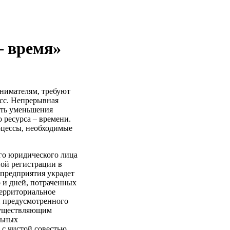
 время»
инимателям, требуют
сс. Непрерывная
сть уменьшения
 ресурса – времени.
роцессы, необходимые
го юридического лица
ой регистрации в
 предприятия украдет
о и дней, потраченных
территориальное
и предусмотренного
осуществляющим
льных
 с чистой совестью