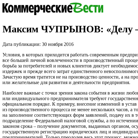
Максим ЧУПРЫНОВ: «Делу –
Дата публикации: 30 ноября 2016
Условия, в которых приходится работать современным предпр
все большей личной вовлеченности в производственный проце
борьба за потребителей и новых клиентов диктует необходимо
издержек и прежде всего затрат единственного невосполнимого
Зачастую время тратится не на производство ценности, а на п
или желательные для развития и деятельности предприятия.
Наиболее важные с точки зрения закона события в жизни любо
или индивидуального предпринимателя требуют государственн
официальном порядке. К примеру, внесение изменений в устав
из производственного процесса не менее нескольких часов, а т
на заполнение соответствующих форм заявлений, подачу их в 
подразделение Федеральной налоговой службы, а по истечени
законом срока – получение документов, выданных органом, 
государственную регистрацию юридических лиц и индивидуа
предпринимателей. Только преодолев весь этот процесс, можно