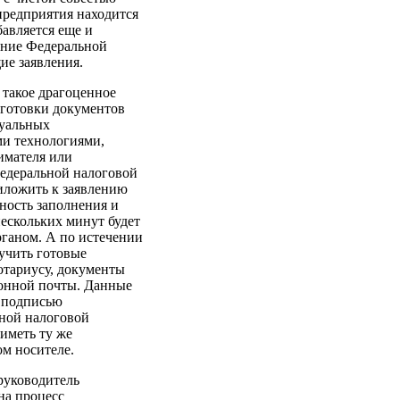
предприятия находится
авляется еще и
ление Федеральной
ие заявления.
такое драгоценное
одготовки документов
дуальных
и технологиями,
имателя или
Федеральной налоговой
иложить к заявлению
ность заполнения и
нескольких минут будет
рганом. А по истечении
учить готовые
отариусу, документы
ронной почты. Данные
 подписью
ной налоговой
иметь ту же
м носителе.
руководитель
на процесс