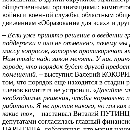
общественными организациями: комитето
войны и военной службы, областным общ
движением «Образование для всех» и дру
–
Если уже принято решение о введении г
поддержки и оно не отменено, почему мы
массу вопросов, которые противоречат 
Нам тогда надо закон менять. У нас прин
городе, что порядок будет другой предос
помещений,
– выступил Валерий КОКОРИН
том, что порядок еще находится в стадии р
членов комитета не устроили. «
Давайте м
необходимые решения, чтобы нормально 
работать. Я не против никого, но мы ка
какие-то
», – настаивал Виталий ПУТИНЦ
депутатами согласилась главный финанси
ПАРЫГИНА, добавившая, что мэрия намер