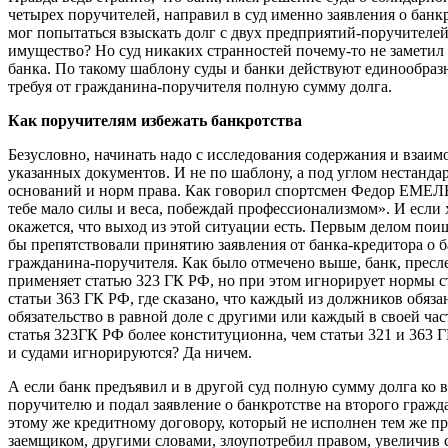
четырех поручителей, направил в суд именно заявления о банкр
мог попытаться взыскать долг с двух предприятий-поручител
имущество? Но суд никаких странностей почему-то не заметил 
банка. По такому шаблону суды и банки действуют единообраз
требуя от гражданина-поручителя полную сумму долга.
Как поручителям и
збежать банкротства
Безусловно, начинать надо с исследования содержания и взаим
указанных документов. И не по шаблону, а под углом нестанд
оснований и норм права. Как говорил спортсмен Федор ЕМЕ
тебе мало силы и веса, побеждай профессионализмом». И если 
окажется, что выход из этой ситуации есть. Первым делом пои
бы препятствовали принятию заявления от банка-кредитора о 
гражданина-поручителя. Как было отмечено выше, банк, пресл
применяет статью 323 ГК РФ, но при этом игнорирует нормы ст
статьи 363 ГК РФ, где сказано, что каждый из должников обяз
обязательство в равной доле с другими или каждый в своей час
статья 323ГК РФ более конституционна, чем статьи 321 и 363 
и судами игнорируются? Да ничем.
А если банк предъявил и в другой суд полную сумму долга ко 
поручителю и подал заявление о банкротстве на второго граж
этому же кредитному договору, который не исполнен тем же п
заемщиком, другими словами, злоупотребил правом, увеличив 