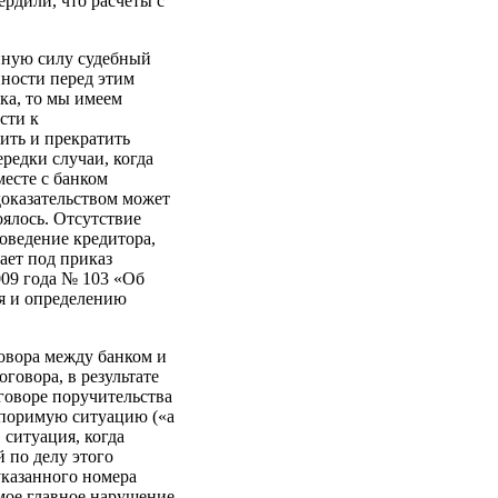
рдили, что расчеты с
нную силу судебный
ности перед этим
ка, то мы имеем
сти к
ить и прекратить
редки случаи, когда
месте с банком
доказательством может
оялось. Отсутствие
оведение кредитора,
ает под приказ
09 года № 103 «Об
я и определению
овора между банком и
говора, в результате
оговоре поручительства
оспоримую ситуацию («а
 ситуация, когда
й по делу этого
 указанного номера
амое главное нарушение