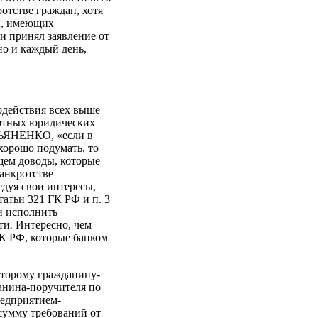
отстве граждан, хотя
ей, имеющих
и принял заявление от
но и каждый день,
одействия всех выше
артных юридических
ЛЬЯНЕНКО, «если в
хорошо подумать, то
щем доводы, которые
банкротстве
едуя свои интересы,
атьи 321 ГК РФ и п. 3
ан исполнить
ти
.
Интересно, чем
ГК РФ, которые банком
второму гражданину-
данина-поручителя по
редприятием-
сумму требований от