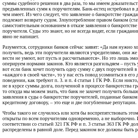
суммы судебного решения в два раза, то мы имеем доказательс
предъявленных сумм к поручителям. Банк-истец истребовал в д
чем имеет. Из чего следует, что заявление о банкротстве граж
подлежит возврату судом. Злоупотребление правом банком (ста
самостоятельным основанием в отказе заявления о банкротстве
поручителя. Суды это знают, но не всегда видят, если граждан
явно не напишет.
Разумеется, сотрудники банков сейчас заявят: «Да нам нужно хо
получить, ведь эти поручители являются учредителями, они же 
вести не умеют, вот пусть и рассчитываются». Но это лишь эмо
оперируем нормами законов. Кто является разгильдяем – пусть 
вот если банк хочет получить одну сумму с двух поручителей в 
«каждого в своей части», то у нас есть повод усомниться в его
поведении, как требуют п. 3. и п. 4 статьи 1 ГК РФ. Если никто
не в курсе суммы долга, полученной в процессе банкротства г
то откуда мы можем знать, что банк не захочет получить больш
заявления в суды о банкротстве поручителей, поданные банком
кредитному договору, – это еще и две погубленные репутации.
Чтобы такого не случилось или хотя бы воспрепятствовать это
открыты по всем поручителям одновременно, а не выборочно. 
соответствии со статьей 321 ГК РФ и п. 3 статьи 363 ГК РФ д
распределены в равной доле. Перед законом все должны быть 