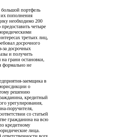
в большой портфель
я их пополнения
щику необходимо 200
о предоставить четыре
с юридическими
интересах третьих лиц,
ребовал досрочного
з-за досрочных
казы и получить
я на грани остановки,
он формально не
едприятия-заемщика в
й юрисдикции о
этому решению
гражданина, кредитный
ого урегулирования,
ина-поручителя,
оответствии со статьей
стве гражданина на всю
 по кредитному
 юридические лица.
й ответственности всех