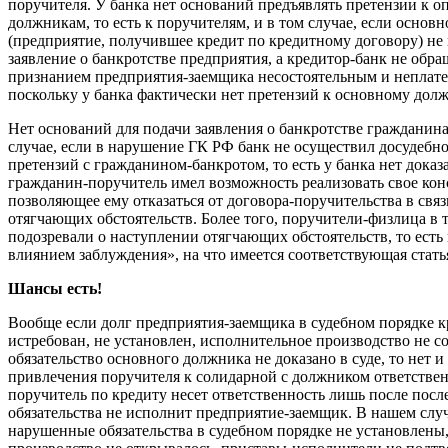
поручителя. У банка нет оснований предъявлять претензии к 
должникам, то есть к поручителям, и в том случае, если осно
(предприятие, получившее кредит по кредитному договору) не 
заявление о банкротстве предприятия, а кредитор-банк не обращ
признанием предприятия-заемщика несостоятельным и неплат
поскольку у банка фактически нет претензий к основному долж
Нет оснований для подачи заявления о банкротстве гражданина
случае, если в нарушение ГК РФ банк не осуществил досудебн
претензий с гражданином-банкротом, то есть у банка нет доказа
гражданин-поручитель имел возможность реализовать свое кон
позволяющее ему отказаться от договора-поручительства в свя
отягчающих обстоятельств. Более того, поручители-физлица в 
подозревали о наступлении отягчающих обстоятельств, то есть
влиянием заблуждения», на что имеется соответствующая стать
Шансы есть!
Вообще если долг предприятия-заемщика в судебном порядке к
истребован, не установлен, исполнительное производство не с
обязательство основного должника не доказано в суде, то нет 
привлечения поручителя к солидарной с должником ответствен
поручитель по кредиту несет ответственность лишь после после
обязательства не исполнит предприятие-заемщик. В нашем слу
нарушенные обязательства в судебном порядке не установлены