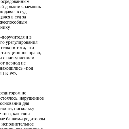
опосредованным
вной должник-заемщик
подавал в суд
ался в суд за
ежеспособным,
нику.
-поручителя и в
ого урегулирования
тельств того, что
ституционное право,
зи с наступлением
тот период не
 находились «под
я ГК РФ.
редитором не
остоялось, нарушенное
и оснований для
ности, поскольку
 того, как свои
чае банком-кредитором
, исполнительное