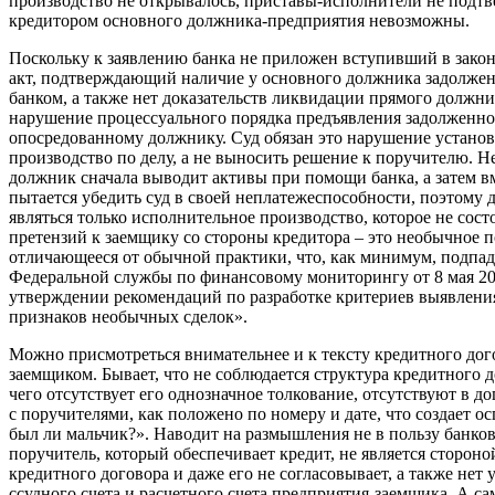
производство не открывалось, приставы-исполнители не подтве
кредитором основного должника-предприятия невозможны.
Поскольку к заявлению банка не приложен вступивший в зако
акт, подтверждающий наличие у основного должника задолжен
банком, а также нет доказательств ликвидации прямого должни
нарушение процессуального порядка предъявления задолженно
опосредованному должнику. Суд обязан это нарушение установ
производство по делу, а не выносить решение к поручителю. Не
должник сначала выводит активы при помощи банка, а затем в
пытается убедить суд в своей неплатежеспособности, поэтому 
являться только исполнительное производство, которое не сост
претензий к заемщику со стороны кредитора – это необычное п
отличающееся от обычной практики, что, как минимум, подпад
Федеральной службы по финансовому мониторингу от 8 мая 20
утверждении рекомендаций по разработке критериев выявлени
признаков необычных сделок».
Можно присмотреться внимательнее и к тексту кредитного дог
заемщиком. Бывает, что не соблюдается структура кредитного до
чего отсутствует его однозначное толкование, отсутствуют в д
с поручителями, как положено по номеру и дате, что создает 
был ли мальчик?». Наводит на размышления не в пользу банков
поручитель, который обеспечивает кредит, не является стороно
кредитного договора и даже его не согласовывает, а также нет
ссудного счета и расчетного счета предприятия-заемщика. А с