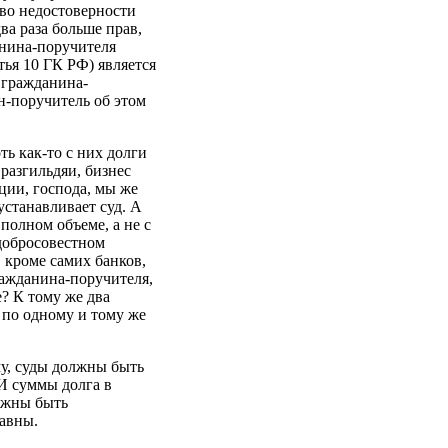
тво недостоверности
ва раза больше прав,
данина-поручителя
тья 10 ГК РФ) является
 гражданина-
ин-поручитель об этом
ть как-то с них долги
разгильдяи, бизнес
ции, господа, мы же
устанавливает суд. А
полном объеме, а не с
 добросовестном
, кроме самих банков,
ражданина-поручителя,
е? К тому же два
 по одному и тому же
му, суды должны быть
И суммы долга в
олжны быть
равны.