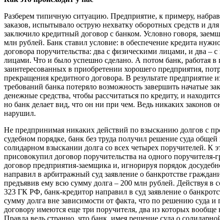
Разберем типичную ситуацию. Предприятие, к примеру, набра
заказов, испытывало острую нехватку оборотных средств и дл
заключило кредитный договор с банком. Условно говоря, заем
млн рублей. Банк ставил условие: в обеспечение кредита нужн
договора поручительства: два с физическими лицами, и два – 
лицами. Что и было успешно сделано. А потом банк, работая в 
заинтересованных в приобретении хорошего предприятия, пот
прекращения кредитного договора. В результате предприятие и
требований банка потеряло возможность завершить начатые за
денежные средства, чтобы рассчитаться по кредиту, и находитс
но банк делает вид, что он ни при чем. Ведь никаких законов 
нарушил.
Не предпринимая никаких действий по взысканию долгов с пр
судебном порядке, банк без труда получил решение суда обще
солидарном взыскании долга со всех четырех поручителей. К 
присовокупил договор поручительства на одного поручителя-
договор предприятия-заемщика и, игнорируя порядок досудебн
направил в арбитражный суд заявление о банкротстве граждан
предъявив ему всю сумму долга – 200 млн рублей. Действуя в с
323 ГК РФ, банк-кредитор направил в суд заявление о банкрот
сумму долга вне зависимости от факта, что по решению суда и
договору имеются еще три поручителя, два из которых вообще
Правда ведь странно, что банк, имея решение суда о солидарно