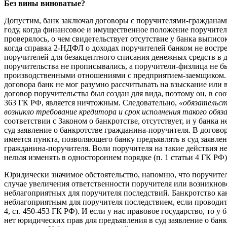
Без вины виноватые?
Допустим, банк заключал договоры с поручителями-гражданам
году, когда финансовое и имущественное положение поручител
проверялось, о чем свидетельствует отсутствие у банка выпис
когда справка 2-НДФЛ о доходах поручителей банком не востре
поручителей для безакцептного списания денежных средств в 
поручительства не прописывались, а поручители-физлица не б
производственными отношениями с предприятием-заемщиком.
договора банк не мог разумно рассчитывать на взыскание или в
договор поручительства был создан для вида, поэтому он, в соот
363 ГК РФ, является ничтожным. Следовательно,
«обязательст
возникло требование кредитора и срок исполнения такого обя
соответствии с Законом о банкротстве, отсутствует, и у банка н
суд заявление о банкротстве гражданина-поручителя. В догово
имеется пункта
,
позволяющего банку предъявлять в суд заявлен
гражданина-поручителя. Воли поручителя на такие действия не
нельзя изменять в одностороннем порядке (п. 1 статьи 4 ГК РФ)
Юридически значимое обстоятельство, напомню, что поручител
случае увеличения ответственности поручителя или возникно
неблагоприятных для поручителя последствий. Банкротство как
неблагоприятным для поручителя последствием, если проводится
4, ст. 450-453 ГК РФ). И если у нас правовое государство, то у 
нет юридических прав для предъявления в суд заявление о бан