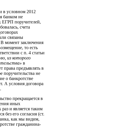
и в условном 2012
я банком не
ок ЕГРП поручителей,
бовалась, счета
договорах
ыли связаны
 В момент заключения
озмещение, то есть
ветствии с п. 4 статьи
во, из которого
зательства»
в
ет права предъявлять в
ре поручительства не
ие о банкротстве
т. А условия договора
.
ьство прекращается в
вения иных
 раз и является таким
 без его согласия (ст.
банка, как мы видим,
кротстве гражданина-