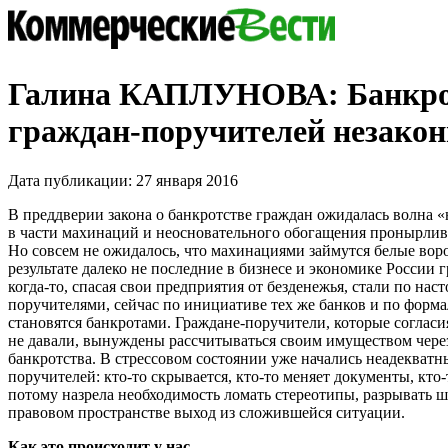
Галина КАПЛУНОВА: Банкро
граждан-поручителей незакон
Дата публикации: 27 января 2016
В преддверии закона о банкротстве граждан ожидалась волна «
в части махинаций и неосновательного обогащения пронырлив
Но совсем не ожидалось, что махинациями займутся белые вор
результате далеко не последние в бизнесе и экономике России 
когда-то, спасая свои предприятия от безденежья, стали по нас
поручителями, сейчас по инициативе тех же банков и по форм
становятся банкротами. Граждане-поручители, которые согласи
не давали, вынуждены рассчитываться своим имуществом чере
банкротства. В стрессовом состоянии уже начались неадекватн
поручителей: кто-то скрывается, кто-то меняет документы, кто
потому назрела необходимость ломать стереотипы, разрывать 
правовом пространстве выход из сложившейся ситуации.
Как это происходит у нас