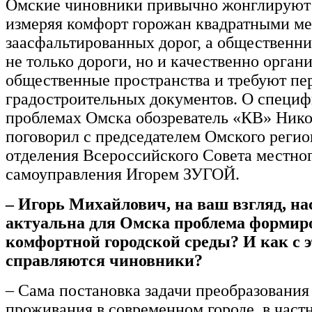
Омские чиновники привычно жонглируют
измеряя комфорт горожан квадратными м
заасфальтированных дорог, а общественни
не только дороги, но и качественно орган
общественные пространства и требуют пе
градостроительных документов. О специ
проблемах Омска обозреватель «КВ» Ни
поговорил с председателем Омского регио
отделения Всероссийского Совета местно
самоуправления Игорем ЗУГОЙ.
– Игорь Михайлович, на ваш взгляд, н
актуальна для Омска проблема формир
комфортной городской среды? И как с э
справляются чиновники?
– Сама постановка задачи преобразования
проживания в современном городе, в частн